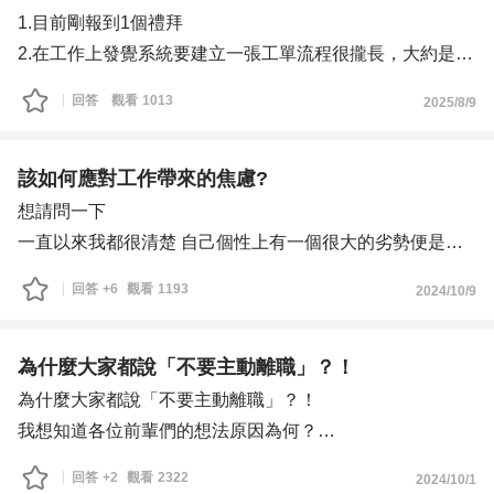
自己會產生拿不定主意的想法
1.目前剛報到1個禮拜
2.在工作上發覺系統要建立一張工單流程很攏長，大約是八
個流程，當然每個客戶對應到的產品品項，流程都不大相同
回答
觀看
1013
2025/8/9
，如果工單張數數量多的時侯，就花費很多時間，縱使熟手
了，還是要花費更多的時間，這樣是正常的嗎？
還是我太過草莓，沒辦法接受這麼攏長的流程？
該如何應對工作帶來的焦慮?
懇請職場前輩們，給我些意見或是建議
想請問一下
一直以來我都很清楚 自己個性上有一個很大的劣勢便是容
易焦慮
回答
+6
觀看
1193
2024/10/9
一旦焦慮出現 將會明顯影響到工作表現 溝通能力降低
但即使我試圖改善 仍難以控制焦慮
我自己判斷容易造成自己焦慮的情境 在於事情的不可控性
為什麼大家都說「不要主動離職」？！
跟進度落後
為什麼大家都說「不要主動離職」？！
我是一個非常慣於掌控自己生活跟工作業務的人
我想知道各位前輩們的想法原因為何？
因此若遇到突發狀況 打亂了我原有的計畫
我前幾年是做美術設計（美編-美工）工作，比較屬於獨立
回答
+2
觀看
2322
2024/10/1
就很容易感到焦慮
思考的工作也需要合作的關係但比較少數多半獨立完成，美