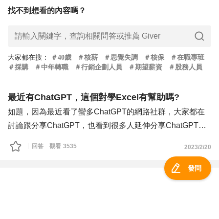
找不到想看的內容嗎？
大家都在搜
：
＃
40歲
＃
核薪
＃
思覺失調
＃
核保
＃
在職專班
＃
採購
＃
中年轉職
＃
行銷企劃人員
＃
期望薪資
＃
股務人員
最近有ChatGPT，這個對學Excel有幫助嗎?
如題，因為最近看了蠻多ChatGPT的網路社群，大家都在
討論跟分享ChatGPT，也看到很多人延伸分享ChatGPT與
excel的學習，想知道大家是否知道這個東西，有什麼相關
回答
觀看
3536
2023/2/20
小工具或是影片分享的 ! 感謝 !
( 覺得Excel真的超難 )
發問
=不會只有我覺得很難吧 ! =