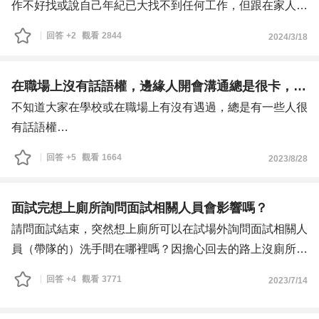
作不好找或說自己年紀已大找不到任何工作，但跟在家人身
回回的報價）等系統作業流程，有時想想，這真的是我要一
邊久了都知道是自己的問題導致沒人想要妳。
回答
+2
觀看
2845
2024/3/18
直做下去的工作嗎？雖然我不想再回去做美編設計了！
都說履歷表寫完整一點增加曝光機會都不去做，如果我是面
另外，設計及企劃部門都可以提案，但往往，因為設計部的
試官都不知道你之前的工作內容是什麼？是否與職位符合哪
員工都是老員工，以她們的概念為主，所以，有時候真的會
敢錄用妳？整天找高薪的工作卻不知道自己能不能勝任就到
在職場上沒有話語權，邊緣人開會溝通總是很卡，該怎麼辦?
覺得「我是在做打雜幫他們跑流程」
處去應徵，履歷表都沒認真寫都空白哪敢錄用妳？列曾經做
不知道大家在學校或在職場上有沒有遇過，總是有一些人很
過的公司名稱，做過很多行業好像很厲害但都就不久，動不
有話語權
動就離職面試官一定會認為妳無法做長久，說曾經做到店長
不管他說什麼大家總會跟著附和跟同意，但偏偏我就是那個
回答
+5
觀看
1665
2023/8/28
職我說幹嘛離職不做？就責怪親戚的閒言閒語導致離職，那
沒有話語權的邊緣人，不論在學校還是職場上...
創業開店遇到奧客妳就不做是這個意思嗎？有時候看到家人
學校的經驗就不分享了，過去就讓他過去..
這樣的怨天尤人怪罪東怪罪西不好好檢討自己我想離家出走
出社會後，在職場上，我算是那種一步一腳印的人
面試完想上廁所詢問面試相關人員會影響嗎？
睡公司，現在兩個親弟弟都不想理了只剩我還會理她，可是
會議時，總會準備好資料佐證我的提案，事先有議程也會先
請問面試結束，突然想上廁所可以在試場外詢問面試相關人
繼續跟在她身邊我遲早也會淪落跟她一樣的下場。
預習的那種
員（帶隊的）洗手間在哪裡嗎？因擔心回去的路上沒廁所。
我真的很想問各位前輩，你們還會錄用中老年人嗎？還是中
但在開會時提出的意見時常被駁回，著時很羨慕一些同事
這樣會影響到面試後續成績嗎？
回答
+4
觀看
3772
2023/7/14
老年人毛很多導致你們不想錄用還是現在工作機會真的很
or 長官，很有個人魅力只要講講話，大家都會同意他的想
少？謝謝。