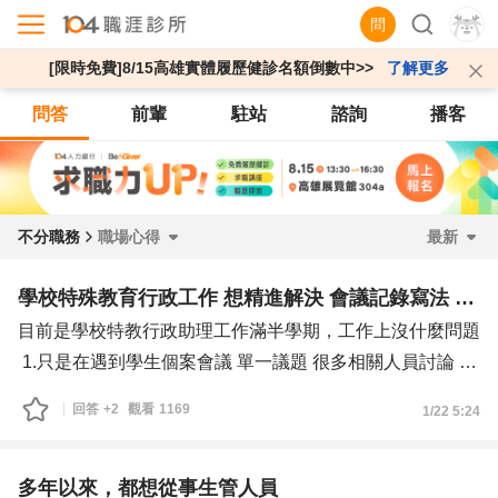
問
[限時免費]8/15高雄實體履歷健診名額倒數中>>
了解更多
問答
前輩
駐站
諮詢
播客
不分職務
職場心得
最新
學校特殊教育行政工作 想精進解決 會議記錄寫法 安排服務時間
目前是學校特教行政助理工作滿半學期，工作上沒什麼問題
1.只是在遇到學生個案會議 單一議題 很多相關人員討論 會
很難抓該寫哪些重點 目前做法 先自己寫一遍在有主管修改
回答
+2
觀看
1169
1/22 5:24
也看過主管怎麼寫的 接近逐字稿 想精進
2.在安排學生與治療師時間 會參考行事曆 先排大約時間 在
交由主管確認 是否安排適當
多年以來，都想從事生管人員