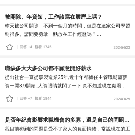
不知道各位前輩有建議如何應對焦慮嗎?
編工作確實轉換比較容易也多，但工作總總要求卻很多，薪
謝謝!
水也僅此而已！
被開除、年資短，工作該寫在履歷上嗎？
我現在的工作是（商品企劃），很喜歡目前公司的各項商
昨天被公司開除，不到一個月的時間，但是在這家公司學習
品，公司一半的眾多商品是交給我負責，但真的太多重疊的
到很多。請問要勇敢一點放在工作經歷嗎？
專案、一堆系統的流程、及各設計部門的新商品設計、企劃
雖然在更前面的工作是系統櫃公司，但是室內設計好像瞧不
回答
+4
觀看
1745
2024/4/23
開會討論等，加上公司的文化對我來說不如以往，屬於比較
起系統櫃…不承認算設計業…
壓抑安靜型，還在適應中⋯⋯。
在工作中，還是覺得「事情太多且太雜項，因為我們沒有助
職缺多大大多公司都不願意開好薪水
理，很多瑣碎的事情，ex.（跑系統流程、寄送樣本打樣、
從出社會一直從事製造業25年,近十年都擔任主管職期望薪
確認商品打樣件、確認貨櫃到港貨件、隨時追蹤進度及發送
資一開8.9開頭..人資眼睛就閃了一下,真不知道現在職場變
信件、最重要是（製作商品上架_官網商品履歷上架表等
的如此不堪,工作能力跟經驗難道不是薪資的評核項目嗎?找
回答
+7
觀看
1845
2024/3/29
等），這部分要我PM自己完成，我還要自己研究語法怎麼
一個低薪沒能力的人進公司半年走掉對公司來說是成本的浪
寫（雖然我研究出來了），好讓（電商部門）等我把所有商
費,不知道每家公司是否有去檢討這個成本嗎?人才可以幫公
品資訊整理好，讓他們上架就好了！ 她們未免也太輕鬆的
司省多少成本..又有多少公司注重人才是公司的資產.....
是否年紀會影響求職機會的多寡，還是自己的問題導致求職機會少？
工作了吧！
我目前碰到的問題是受不了家人的負面情緒，常說現在的工
以上這些外，（各項專案的Excel追蹤表）等，（商品來來