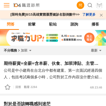
問
[限時免費]8/15高雄實體履歷健診名額倒數中>>
了解更多
問答
前輩
駐站
諮詢
播客
不分職務
加班
最新
期待薪資=全薪=含本薪、伙食、加班津貼、主管津貼合理嗎
公司是中小建商在台北台中都有建案。第一次面試經過四個
人，包括考試兩個多小時，公司對於工作內容沒什麼介紹
（104上面就基本的內容有寫，看起來沒什麼大問題），都
回答
觀看
2284
4/8 23:46
是一直詢問我的背景經歷。辦公室印象偏壓抑沈重，人員算
親切
他們在第二次面試的時候 ，大概一個小時面談，面對財務
對於是否該轉職感到迷茫