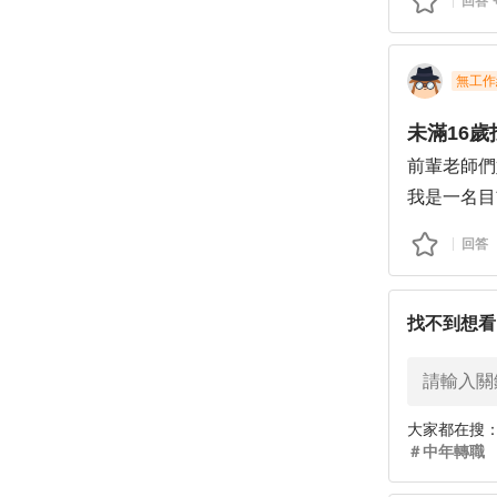
回答
最近實在受
剩半個月快
就算幸運找
無工作
實也沒打算
未滿16
一邊補大學
前輩老師們
我很想要日
我是一名目
但這不是我
社會經驗，
疑自己是否
回答
不少挫折：
我似乎還是
1.未滿 
讀的大學科
時，常因未
找不到想看
想讀美術系
而直接被拒
我現在想到
2.家教案
麼，但我沒
項），也製
正想要的東
大家都在搜
經驗而被忽
＃
中年轉職
想請教職涯