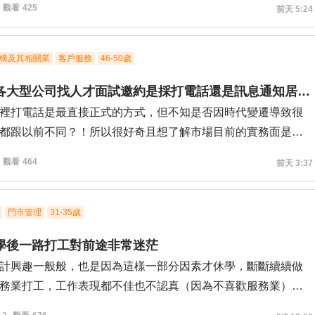
觀看
426
前天 5:24
閉職缺了, 請問這是否代表我已經被刷下來了?
構及其相關業
客戶服務
46-50歲
請問目前各大型公司找人才面試邀約是採打電話還是訊息通知居多？
裡打電話是最直接正式的方式，但不知是否因時代變遷導致很
都跟以前不同？！所以很好奇且想了解市場目前的實務面是如
有大規模公司的回覆喔，謝謝！
觀看
465
前天 3:37
門市管理
31-35歲
學後一路打工對前途非常迷茫
計興趣一般般，也是因為這樣一部分因素才休學，斷斷續續做
務業打工，工作表現都不佳也不認真（因為不喜歡服務業），
做超過一年的。