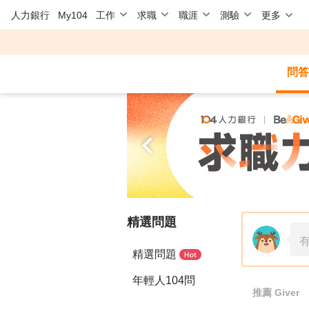
人力銀行
My104
工作
求職
職涯
測驗
更多
問答
精選問題
精選問題
年輕人104問
推薦
Giver