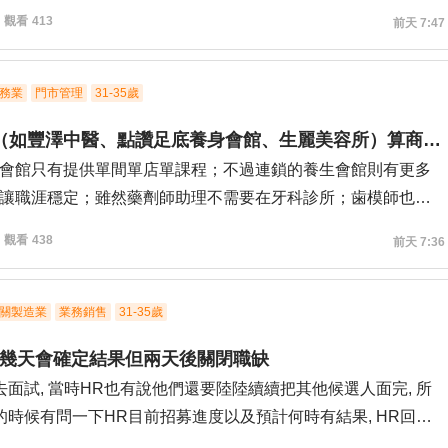
業務則為技能學習的成果和業績成效，是否可以成為企業員工
觀看
414
前天 7:47
圖；則為一般獵人頭HR甚至網路KOL作為職缺的判斷方法，不
願意分享自身經驗的正職主管？
104,1111這些具有法務效力的職涯管道失去台灣對工作的信
務業
門市管理
31-35歲
熱情，打工人跟干飯人的差異無人可知
醫療櫃檯（如豐澤中醫、點讚足底養身會館、生麗美容所）算商化嗎
會館只有提供單間單店單課程；不過連鎖的養生會館則有更多
讓職涯穩定；雖然藥劑師助理不需要在牙科診所；歯模師也不
看診，不過醫療業跟服務業都是兩個完全不同的工會在支撐商
觀看
439
前天 7:36
；醫療服務業的櫃檯人員絕對有足夠的經驗；能醫護人員、美
工作者更有尊嚴的提供衛教資訊；也讓健保更到位；不用把醫
法商化的理由；讓服務真正走進商業的需要品；讓醫療表現在
關製造業
業務銷售
31-35歲
務表現在過程。
等幾天會確定結果但兩天後關閉職缺
去面試, 當時HR也有說他們還要陸陸續續把其他候選人面完, 所
的時候有問一下HR目前招募進度以及預計何時有結果, HR回復
部流程需要兩週才會有正式結果出來, 請我再耐心等候幾天, 但