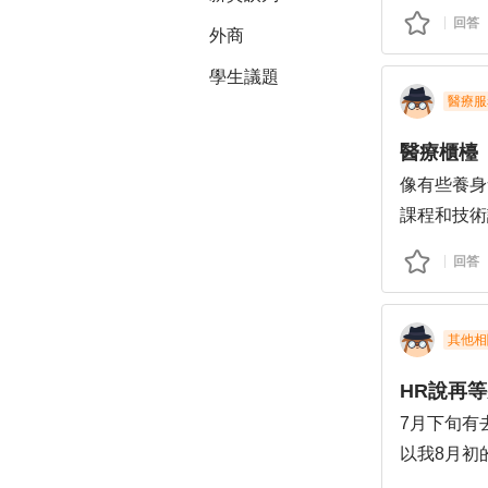
價）；實際
回答
外商
的升遷組織
知道有沒有
學生議題
實在不希望
醫療服
心；事業的
像有些養身
課程和技術
一定會懂的
回答
業化的橋墩
容美體身體
學品作為無
其他相
療程；讓服
HR說再
7月下旬有
以我8月初
通常他們內