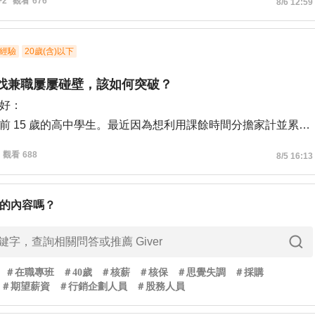
+2
觀看
677
8/6 12:59
不了服務業，報名職訓堅持上著職訓局的平面設計課程，上到
結訓了但也很懷疑速成班自己能否真的找到相關工作。
到相關工作了，我會不會又因為表現不佳撐不到一年呢？我其
經驗
20歲(含)以下
一輩子做設計，但有規劃至少設計工作正職一年後，一邊工作
歲找兼職屢屢碰壁，該如何突破？
學歷。
好：
間部的學歷，但考慮工作和經濟問題我似乎只能報讀進修部，
前 15 歲的高中學生。最近因為想利用課餘時間分擔家計並累積
想要的，如果一定要日間部學歷，晚上靠接案委託生活我很懷
正積極在 104 平台尋求打工與家教機會，但在求職過程中遇到
能夠支撐的住。
觀看
689
8/5 16:13
不清楚自己想要什麼，但至少我知道我討厭服務業，我連要報
16 歲法規與企業限制：投遞許多餐飲、零售門市或補習班助教職缺
系都搖擺不定，一下子想讀資工，一下子想讀中文，又一下子
滿 16 歲（勞基法童工規定需要法定代理人同意書及較多限制）
的內容嗎？
。
絕或已讀不回，即使我都準備完善。
的是都30幾了我該去拓寬自己的眼界來尋找自己真正想要什
件爭取困難：我的學業背景不錯（高中數理實驗班、曾獲競賽獎
有什麼頭緒，不知道該找什麼書刊或聽誰的演講來找到自己真
作了完整的個人簡歷，但在投遞案件時，往往因缺乏正式教學
西。
：
＃
在職專班
＃
40歲
＃
核薪
＃
核保
＃
思覺失調
＃
採購
視，或因年齡太小而被直接刷掉。
＃
期望薪資
＃
行銷企劃人員
＃
股務人員
診所的前輩們：