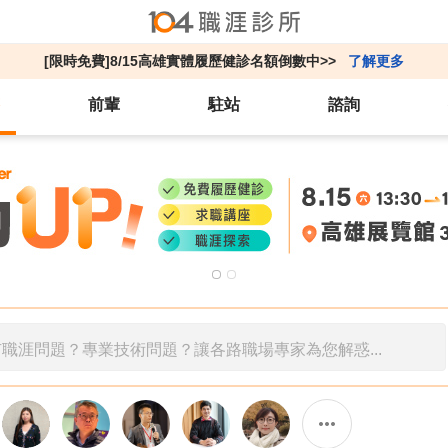
[限時免費]8/15高雄實體履歷健診名額倒數中>>
了解更多
前輩
駐站
諮詢