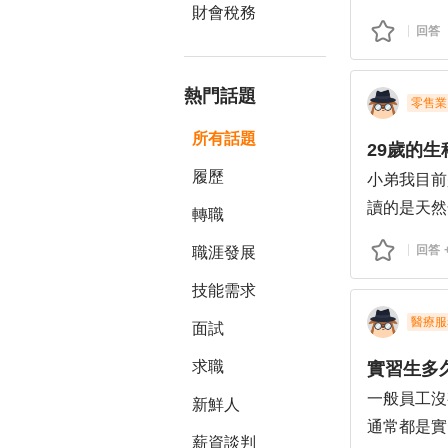
財會稅務
for a job, 
其中資金及
回答
Analysis, or
以上，謝謝G
or entry-lev
熱門話題
I hold a ma
零售業
of hands-on
所有話題
29歲的
currently l
履歷
小弟我目前
background,
讀的是天然
1. The best 
轉職
考量加上實
local comp
回答
職涯發展
方向準備比
2. How open
技能需求
數據分析的
someone li
不知道各位
醫療服
面試
求職
一般員工沒
新鮮人
通常都是實
薪資談判