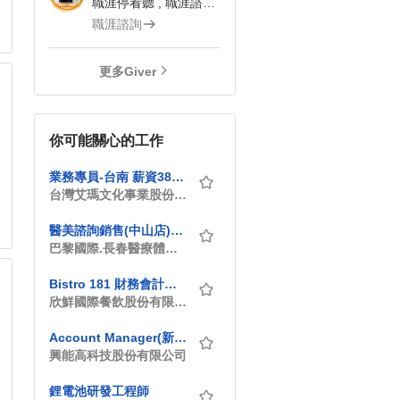
職涯停看聽 , 職涯諮詢師
職涯諮詢
更多Giver
你可能關心的工作
業務專員-台南 薪資38000+獎金(無經驗可培訓)
台灣艾瑪文化事業股份有限公司
醫美諮詢銷售(中山店)+可升遷儲備幹部
巴黎國際.長春醫療體系_巴黎國際長春診所
Bistro 181 財務會計人員
欣鮮國際餐飲股份有限公司
Account Manager(新竹/國外業務)
興能高科技股份有限公司
鋰電池研發工程師