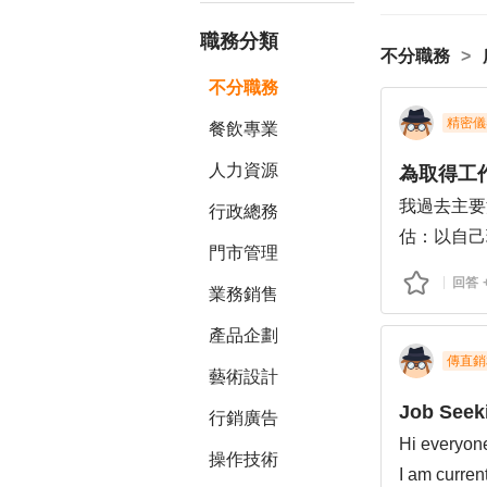
職務分類
不分職務
不分職務
精密儀
餐飲專業
人力資源
為取得工
我過去主要
行政總務
估：以自己
門市管理
天上午進辦
回答
業務銷售
作模式？
主要資歷如
產品企劃
1.大型會計
傳直銷
藝術設計
2.上櫃公司
Job Seek
行銷廣告
3.製造業會
Hi everyon
4.財務行政
操作技術
I am curren
5.資金/股