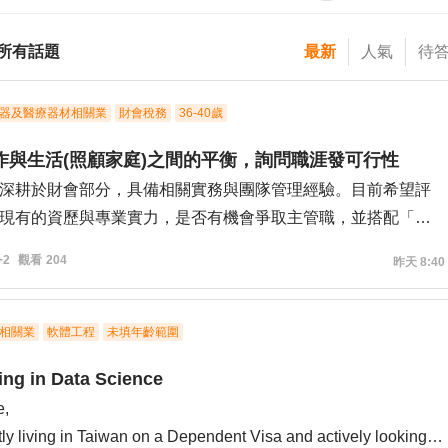
所有話題
最新
人氣
待
器及醫療器材相關業
財會稅務
36-40歲
作與生活(照顧家庭)之間的平衡，詢問職涯發可行性
深耕於財會部分，具備相關實務與團隊管理經驗。目前希望評
現有的資歷與專業實力，是否有機會爭取主管職，並搭配「每
公室實體參與核心決策與溝通，下午採用遠距混合辦公」的工
+2
觀看
204
昨天 8:40
下：
師事務所-4年
相關業
軟體工程
未填年齡範圍
稽核人員-2.5年
ing in Data Science
計課長-2年
e,
-2年
tly living in Taiwan on a Dependent Visa and actively looking
務人員-2年