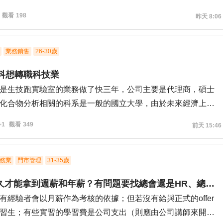
seeking advice or leads on opportunities in Data Science, Data
股務的部分有經歷過特別的專案
觀看
198
昨天 8:06
 Business Intelligence. I'm primarily aiming for junior data roles
iver的指導。
el roles.
ster's degree in data Science and have approximately 1.5 years
業務銷售
26-30歲
 experience in the field (including a 6-month internship). I am
生科想轉職科技業
earning Mandarin. Given my visa status and experience
是生技跑實驗室的業務做了快三年，公司主要是代理商，碩士
 I would like to know:
化合物分析相關的科系是一般的國立大學，由於未來經濟上的
strategies for securing junior-level data positions here in a
在不太喜歡現在的跑道，想要轉職科技業，但不知道要往那個
any or an MNC?
+1
觀看
349
前天 15:46
較好，在考慮是否要準備念電機之類的碩士，還是說自學一些
 are local and multinational companies in Taiwan to hiring
程式像是python，又或著培養科技業能接受的化學合成底子，
ke me on a Dependent Visa and sponsoring/converting a work
大佬有甚麼建議呢
務業
門市管理
31-35歲
實習生多久才能拿到週薪和年薪？有問題要找總會還是HR、總裁？
有經驗者會以月薪作為考核的依據；但若沒有給與正式的offer
習生；有些實習的學習費是公司支出（則應由公司講師來開