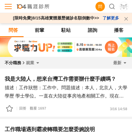
問
[限時免費]8/15高雄實體履歷健診名額倒數中>>
了解更多
問答
前輩
駐站
諮詢
播客
不分職務
就業
最新
我是大陸人，想來台灣工作需要辦什麼手續嗎？
描述：工作狀態：工作中。問題描述：本人，北京人，大學
學歷 學士學位。一直在大陸從事房地產相關工作。現在想
到台灣來工作，請問需要辦什麼手續嗎？
回答
觀看
1697
3/16 14:58
工作職場遇到霸凌轉職要怎麼委婉說明