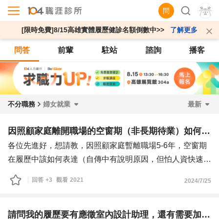
問
[限時免費]8/15高雄實體履歷健診名額倒數中>>
了解更多
問答
前輩
駐站
諮詢
播客
不分職務
婦女就業
最新
因照顧家庭離開職場的空窗期（非長期待業）如何在履歷上表示？
各位先進好，想請教，因照顧家庭暫離職場5-6年，空窗期
在履歷中該如何表達（自傳中有說明原因，但怕人資快速篩
選履歷時，不會細看自傳，誤解為長期待業而失去面試機
回答
+3
觀看
2021
2024/7/25
會。（離開職場這段時間有做網拍經營並參加職訓，持續學
習新知）懇請給予寶貴意見，謝謝大家🙏。
請問我的履歷要有應徵室內設計助理，還有需要加強的地方嗎？