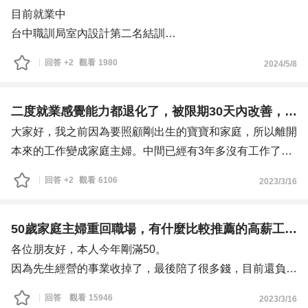
目前就業中
台中職訓局室內設計第二名結訓
有設計跟室裝乙級證照
回答
+2
觀看
1980
2024/5/8
沒有實務經驗
作品集都是室內設計課程的成品
目前在室裝設計公司擔任成控及發包採購助理
二度就業感覺能力都退化了，被限期30天內改善，怎麼辦？
大家好，我之前因為要照顧剛出生的寶寶和家庭，所以離開
本來的工作變成家庭主婦。中間已經有3年多沒有工作了。
最近因為孩子上幼稚園，終於比較有自己的時間，所以就決
回答
+2
觀看
6106
2023/3/16
定重回職場，繼續打拼，感覺有一個事業，也比較會有自己
的重心和自信，才不會整個世界都只有小孩、老公和公婆。
所以我應該算是二度就業婦女吧？
50歲家庭主婦重回職場，有什麼比較推薦的高薪工作嗎？
我一直都是做業務的，記得以前的戰績都很不錯，但現在不
各位朋友好，本人今年剛滿50。
過是換了一家公司、轉換一個產業，居然就大不如前了。每
因為先生經營的事業收掉了，最後陪了很多錢，目前還負債
天都在懷疑自己的能力！
一大筆金額。所以決定要再重回職場找工作，和先生一起負
回答
觀看
15946
2023/3/16
目前回到職場開始新工作，也已經過去6個月了，但績效一
擔家計，慢慢把這個坑給補起來。