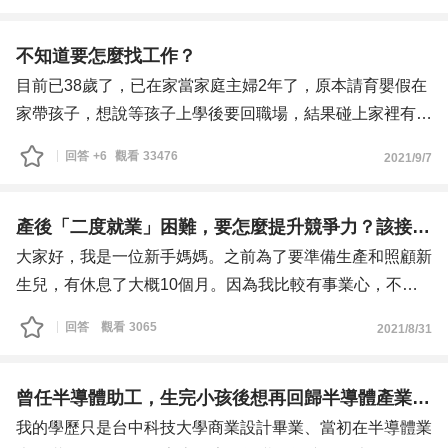
直達不到要求。公司訂的業績目標我覺得太高，老闆卻覺得
目前遇到比較大的問題是，我只有國中畢業，學歷比不上現
剛好而已。最近老闆幾乎天天找我去檢討，說「他都看不到
在年輕人，也沒有什麼特殊專長技能。年紀又比較大了，雖
不知道要怎麼找工作？
我有任何成果」、「我幫公司賺的錢都還不夠付我的底
然肯做但真的太粗重的體力活，也實在應付不過來。再加上
目前已38歲了，已在家當家庭主婦2年了，原本請育嬰假在
薪」，還要求「30天內限期改善」，否則可能就會被資遣
脫離職場有點久，自從先生創業上軌道之後，就辭職在家帶
家帶孩子，想說等孩子上學後要回職場，結果碰上家裡有人
或懲處之類的。
小孩、做家務，上一次吃人頭路，已經是30年前的事了，
生病需要照料，又止住了，後來又遇上疫情居家上課，導致
回答
+6
觀看
33476
2021/9/7
但我已經試過多種方法，很努力了業績還是沒有提升，現在
不知還能不能跟上大家。
我回職場時間一延再延，現在想重回職場，我卻不知道該何
也不知道還可以再怎麼改善了。想請問大家，二度就業、重
自己覺得自己最大的優點是，特別吃苦耐勞、肯做肯學，以
去何從，我變的沒自信，也不知道自已能做什麼，先前的工
回職場時，也有遇過這樣的工作瓶頸嗎？感覺能力後退、下
前什麼辛苦沒見過，所以遇到公司任何的要求，我都可以盡
作是做售後服務的，也做了7-8年了，從接單、採購、出
產後「二度就業」困難，要怎麼提升競爭力？該接受降薪嗎？
滑，一直找不回當初的衝勁和工作方法，該怎麼辦呢？謝謝
量配合。我以前是做小生意的，數學計算很快，頭腦和反應
貨、作帳樣樣都來，算是一條龍的工作型態，很累，壓力也
大家好，我是一位新手媽媽。之前為了要準備生產和照顧新
喔！
還算靈光。我電腦和手機都會使用，語文方面也還算不錯。
很大，大到讓我自律神經失調，現在的我很迷惘，相找份時
生兒，有休息了大概10個月。因為我比較有事業心，不想
另外，本身有很大的經濟壓力，所以若有公司願意給機會，
間能彈性的工作，這樣接送小孩、照顧長輩都方便，但又沒
只做家庭主婦和全職媽媽。所以最近瘋狂投履歷和面試，希
回答
觀看
3065
2021/8/31
一定會長期的待下去、好好珍惜，穩定性也很高。
有一技之長；想找份朝九晚五、週休二日的工作，也怕無法
望可以重回職場。
但投了很多履歷，至今都還沒有收到回覆。不知要如何才能
勝任，年紀大了，又二度就業，實在不曉得該如何找工作，
我之前做的是科技業的產品經理，在這個領域也有多年經
突破？
也不知道到底做什麼樣的工作才適合自己，請各位老師給予
驗。原本以為產後要重新復出、二度就業，應該不會太困難
曾任半導體助工，生完小孩後想再回歸半導體產業卻碰壁
想請問有沒有比較適合中年婦女、二度就業的工作呢？因為
指點，謝謝！
才對。沒想到，卻一直被應徵的公司婉拒。信心整個受到很
我的學歷只是台中科技大學商業設計畢業、當初在半導體業
經濟壓力比較大，所以最好是薪資可以高一些的，工作辛苦