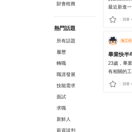
財會稅務
最近新進一
也只是畢業
回答
錄取
熱門話題
第一天開門
量，也要負
所有話題
無工作
商，自己開
履歷
畢業快半
因為才剛出
轉職
23歲，畢
當父母問有
有相關的工
署其他東西
職涯發展
是依靠老師
對我十分無
回答
技能需求
作品大多都
業，有些力
因為剛畢業
面試
本來是想順
目標便試試
要會太多超
求職
的餐飲打工
許多，但在
新鮮人
直到過年和
承受，跟廠
想找甚麼毫
薪資談判
棄，希望能