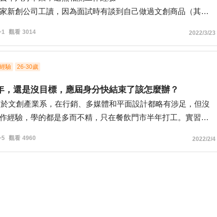
家新創公司工讀，因為面試時有談到自己做過文創商品（其實
製作，品質還沒到商業化程度），老闆可能是藉這個原因讓我
+1
觀看
3014
2022/3/23
見山讓我負責一項商品產出，找廠商生產出貨，包裝尺寸丈
責部分美術設計。途中沒有職前訓練，沒有時薪，要等找好廠
經驗
26-30歲
始著手設計後才會給錢，類似於接案費，也就幾千元
年，還是沒目標，應屆身分快結束了該怎麼辦？
社會，想要做點成績學點經驗，所以咬牙開始找廠商
業於文創產業系，在行銷、多媒體和平面設計都略有涉足，但沒
無勞保時覺得到似乎沒有，因為老闆只要了履歷和line，沒有簽
作經驗，學的都是多而不精，只在餐飲門市半年打工。實習分
；問廠商時發現公司給的印刷產出預算實在太少，廠商看起來
勉強拿到的，行銷自己只會理論而沒有實務經驗，平面或實體
奈；預估包裝尺寸內容時老闆要求太多，我自己經驗也沒到專
+5
觀看
4960
2022/2/4
是一看就很粗糙的成品。
不從心
毫無頭緒，聽父母說考公職比較符合自己的個性，也算是一個
著工作學習，自己也才工讀生，甚至還沒拿到第一份時薪，就
，但我發現自己目前不想要穩定，備考渾渾噩噩，加上隨意找
出能力範圍所及的事情，也想過逼自己做完這件案子就能成長
就這樣浪費了半年。
沒收入的情況下還要自己出車馬費到處跑，心理壓力真的很難
親戚討論後才決定暫時放棄考試，重新投入找工作，但是具體
商談時自信都快盪到谷底，想過刪掉line跑路但又不想這麼快放
無目標。
得到建議