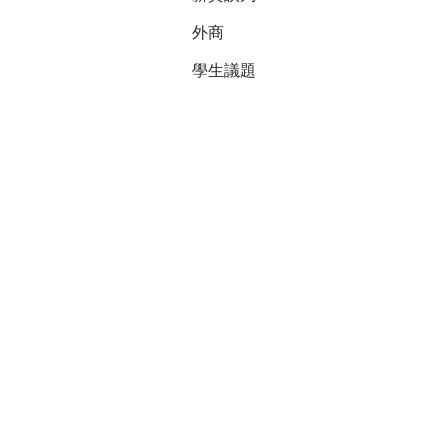
有想過把以
外商
家人如果說
學生議題
我盡量半年
或設計的履
槍打鳥式，
父母知道我
時內心十分
了，但找工
得到建議，