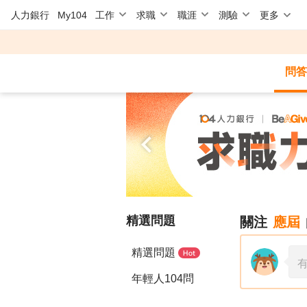
人力銀行
My104
工作
求職
職涯
測驗
更多
問答
精選問題
關注
應屆
精選問題
年輕人104問