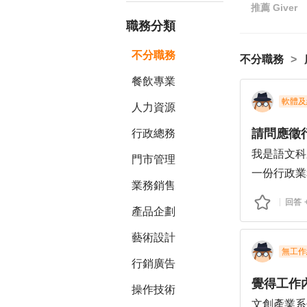
推薦
Giver
職務分類
不分職務
不分職務
餐飲專業
軟體及
人力資源
請問應徵
行政總務
我是語文科
門市管理
一份行政業
業務銷售
我：
回答
產品企劃
請問哪方面
是平常學校
藝術設計
還是我自己
無工作
行銷廣告
覺得工作
操作技術
文創產業系