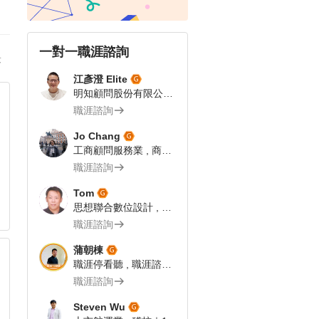
一對一職涯諮詢
答
江彥澄 Elite
明知顧問股份有限公司 , 專案總監 | 飯店人 | 104 Giver職涯引導師
職涯諮詢
Jo Chang
工商顧問服務業 , 商業流程分析師
職涯諮詢
Tom
思想聯合數位設計 , 網路科技業 企劃文案｜104Giver職涯引導師第003202310055號
職涯諮詢
蒲朝棟
職涯停看聽 , 職涯諮詢師
職涯諮詢
Steven Wu