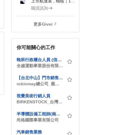
上市航運業 , 稽核｜104Giver職涯引導師 第3202410019號
職涯諮詢
更多Giver
你可能關心的工作
晚班行政櫃台人員 (信義運動中心)
全越運動事業股份有限公司
【台北中山】門市銷售夥伴｜門市擴編｜到職保底38K ｜月休9天｜歡迎應屆畢業生
robinmay總公司_薇恩股份有限公司
視覺美術行銷人員
BIRKENSTOCK_台灣勃肯股份有限公司
半導體設備工程師(南科-晶圓大廠)
尚格國際事業有限公司
汽車銷售業務