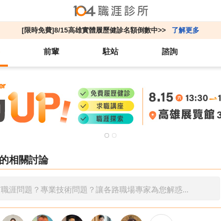
[限時免費]8/15高雄實體履歷健診名額倒數中>>
了解更多
前輩
駐站
諮詢
的相關討論