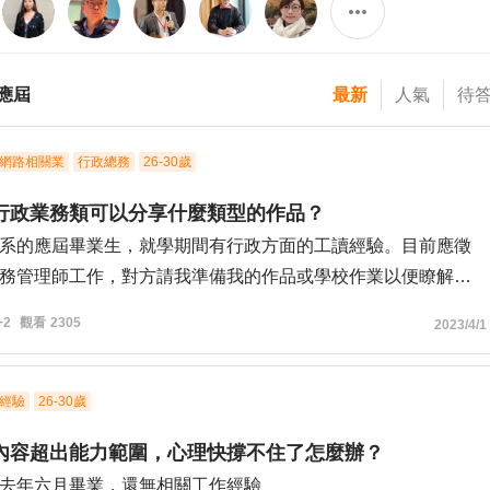
應屆
最新
人氣
待
網路相關業
行政總務
26-30歲
行政業務類可以分享什麼類型的作品？
系的應屆畢業生，就學期間有行政方面的工讀經驗。目前應徵
務管理師工作，對方請我準備我的作品或學校作業以便瞭解
+2
觀看
2305
2023/4/1
的作品可以展示我適合這份工作呢？
上課報告用的ppt嗎？
做一份關於我的ppt呢？
經驗
26-30歲
內容超出能力範圍，心理快撐不住了怎麼辦？
去年六月畢業，還無相關工作經驗