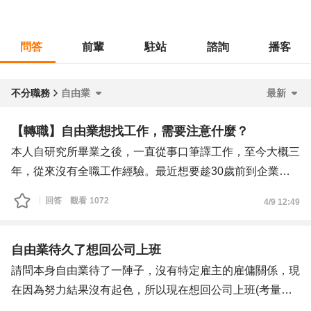
問答
前輩
駐站
諮詢
播客
不分職務
自由業
最新
【轉職】自由業想找工作，需要注意什麼？
本人自研究所畢業之後，一直從事口筆譯工作，至今大概三
年，從來沒有全職工作經驗。最近想要趁30歲前到企業環
境磨練一下，目標是轉職到媒體公關、國際交流等職系。
回答
觀看
1072
4/9 12:49
在申請職缺的時候需要注意哪些事項，才可以讓自由業的經
歷變亮點，而非缺點？人資會特別在意哪些部分？
補充資訊：
自由業待久了想回公司上班
- 大學和研究所時期都有大型企業/機關的媒體公關和國際事
請問本身自由業待了一陣子，沒有特定雇主的雇傭關係，現
務等實習經驗
在因為努力結果沒有起色，所以現在想回公司上班(考量原
- 目前口譯工作大部分都跟商業談判、國際事務有關
因當然有現實問題且覺得公司比較能夠提供案源和事情)，