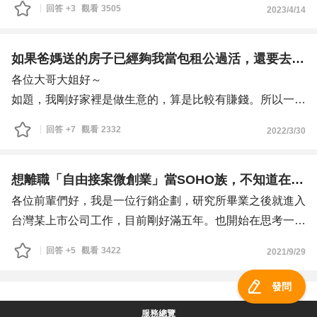
回答
+3
觀看
3505
2023/4/14
是不是不容易且可能會被歧視?履歷上該如何描寫增加錄取
如果爸媽送的房子已經夠我當包租公過活，還要去外面找工作嗎？
各位大哥大姐好～
如題，我剛好家裡是做生意的，算是比較有賺錢。所以一畢
業爸媽就各過戶了一套房子，給我和兩個哥哥。
回答
+7
觀看
2332
2022/3/30
我目前住家裡，想說房子也用不到，就放上網去租。結果很
快就租出去了，目前月收租金2,3000。
因為我本身物慾不高，住家裡又包吃包住，也花不太到錢。
想離職「自由接案微創業」當SOHO族，不知道在台灣可行嗎？
所以月入兩萬三的租金，對我來講很夠用，每個月還有餘錢
各位前輩們好，我是一位行銷企劃，研究所畢業之後就進入
可以儲蓄和投資。
台灣某上市公司工作，目前剛好滿五年。也開始在思考一些
而我本身的興趣其實是畫漫畫，夢想有一天可以成為畫出優
職涯方向的轉換，想去外面看看，做一些自己真正想做的事
回答
+5
觀看
3422
2021/9/29
秀作品的偉大漫畫家！
情。
不知道以我現在的情況，是不是可以不用出去找工作，就繼
最近因為接觸到 ”自由工作者Freelancer” 這個概念，也看了
發問
續在家專心創作自己的作品就好？但又很怕自己這樣會太
很多關於：自由接案、SOHO、網路創業、微創業、數位遊
服務總覽