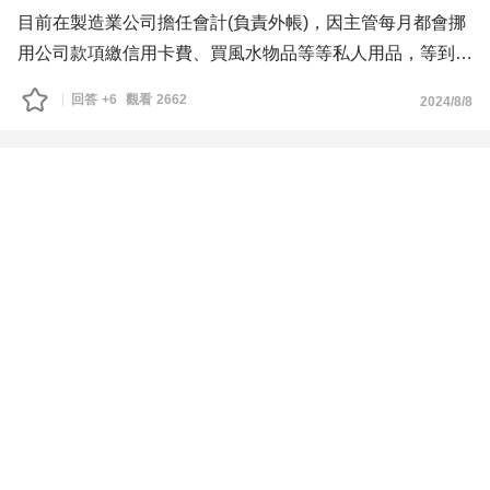
目前在製造業公司擔任會計(負責外帳)，因主管每月都會挪
用公司款項繳信用卡費、買風水物品等等私人用品，等到花
到沒錢就怪說是哪裡的問題導致公司沒錢，都不承認是花到
回答
+6
觀看
2662
2024/8/8
私人費用去，硬指責說是買文具用品、清潔用品等。
再來是ERP系統問題，主管要求操作上有問題不可以打電
話問系統人員，直接來問主管我!事後操作上有問題，問了
主管，主管一副不耐煩加上不會，而且搞到後面跟系統人員
關係也不好。
還有銀行部分也是，因為公司有跟銀行做貸款，每次申報完
營業稅完後要提供申報書及暫結報表，這部分也被主管擋住
說會計人員不准跟銀行聯絡，有問題直接找她，隨後就被主
管問說:為甚麼銀行要這些東西，這些東西是甚麼，到底是
要幹嘛!
還有很多主管跟銀行的問題，後面主管每家銀行都跟公司關
係也搞不好了，也被銀行人員說你們主管是不是搞不清楚我
們銀行在說些甚麼，之後我們會計人員去銀行辦事，也被擺