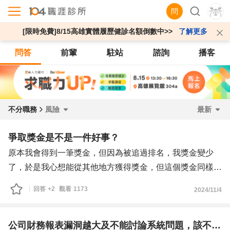
問
[限時免費]8/15高雄實體履歷健診名額倒數中>>
了解更多
問答
前輩
駐站
諮詢
播客
不分職務
風險
最新
爭取獎金是不是一件好事？
原本我會得到一筆獎金，但因為被追過排名，我獎金變少
了，於是我心想能從其他地方獲得獎金，但這個獎金同樣要
與人爭，那些人都是幫助過我的人，我如果在這個項目和他
回答
+2
觀看
1173
2024/11/4
們爭我一定能拿到並把其中一個人擠出去，但這樣對幫助我
的人感覺很不好意思，也擔心之後那個人翻臉不再幫忙，所
以我究竟要不要為了更多的獎金而冒這個風險呢？
公司財務報表漏洞越大及不能討論系統問題，該不該換工作?