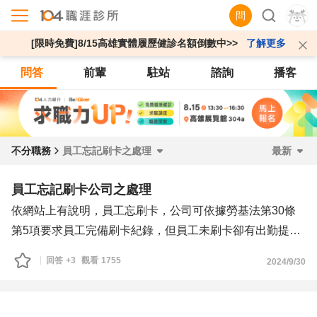
問
[限時免費]8/15高雄實體履歷健診名額倒數中>>
了解更多
問答
前輩
駐站
諮詢
播客
不分職務
員工忘記刷卡之處理
最新
員工忘記刷卡公司之處理
依網站上有說明，員工忘刷卡，公司可依據勞基法第30條
第5項要求員工完備刷卡紀錄，但員工未刷卡卻有出勤提供
勞務的話，公司是不可依此扣薪的！但又提到若忘記刷卡需
回答
+3
觀看
1755
2024/9/30
於每月月底以前申請忘刷單，逾期將由HR統一以事假處
理，所以公司可以事假處理，這與符合勞基法第22-2工資應
全額直接給付勞工之規定嗎?