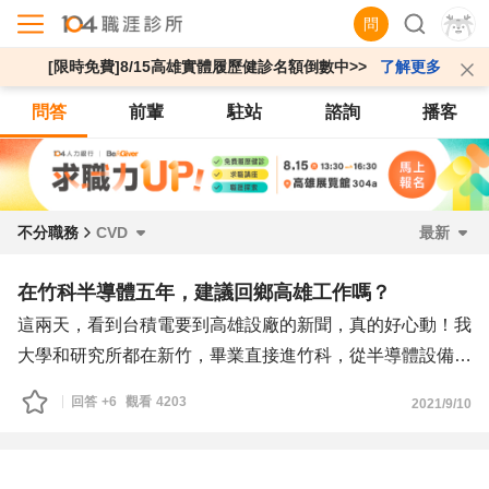
問
[限時免費]8/15高雄實體履歷健診名額倒數中>>
了解更多
問答
前輩
駐站
諮詢
播客
不分職務
CVD
最新
在竹科半導體五年，建議回鄉高雄工作嗎？
這兩天，看到台積電要到高雄設廠的新聞，真的好心動！我
大學和研究所都在新竹，畢業直接進竹科，從半導體設備的
菜鳥工程師做起，讀書加上工作，北漂超過十年，平均一、
回答
+6
觀看
4203
2021/9/10
兩個月才能回高雄看一次爸媽，爸媽年紀大了，我又是家裡
唯一的小孩，他們雖然沒有明說，但有意無意希望我回家工
作，常說什麼南科中科也有一些半導體大廠之類的。因為我