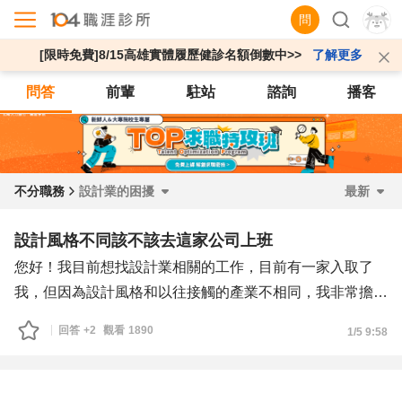
問
[限時免費]8/15高雄實體履歷健診名額倒數中>>
了解更多
問答
前輩
駐站
諮詢
播客
不分職務
設計業的困擾
最新
設計風格不同該不該去這家公司上班
您好！我目前想找設計業相關的工作，目前有一家入取了
我，但因為設計風格和以往接觸的產業不相同，我非常擔心
去了結果會不適合，請問我是否要去還是在另外找適合的產
回答
+2
觀看
1890
1/5 9:58
業工作呢？