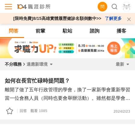
問
[限時免費]8/15高雄實體履歷健診名額倒數中>>
了解更多
問答
前輩
駐站
諮詢
播客
不分職務
適應新環境
最新
如何在長官忙碌時提問題？
離開了做了五年行政管理的學會，換了一家新學會重新學習
當一位會務人員（同時也要會舉辦活動）。雖然都是學會，
但工作內容與我之前做的沒有什麼重疊的地方。之前的會務
回答
觀看
1085
2024/2/23
有留下相對詳細的S O P，但是有段時間了，內容不是每個
地方都可以直接照做。
目前最熟悉工作內容都是我們辦公室的秘書長，但是秘書長