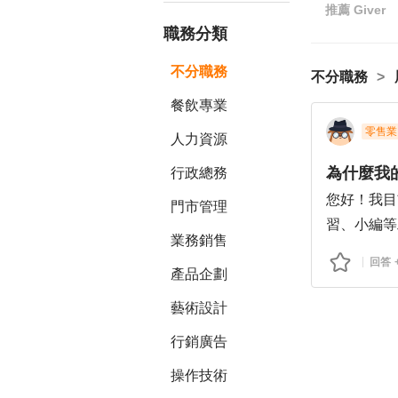
推薦
Giver
職務分類
不分職務
不分職務
餐飲專業
零售業
人力資源
為什麼我
行政總務
您好！我目
門市管理
習、小編等
業務銷售
的推薦信沒
回答
產品企劃
您好，我叫
人員。
藝術設計
因為科系關
行銷廣告
悉，另外我
在大學期間
操作技術