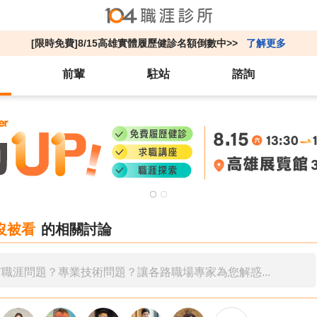
[限時免費]8/15高雄實體履歷健診名額倒數中>>
了解更多
前輩
駐站
諮詢
沒被看
的相關討論