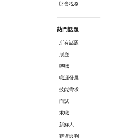
參加，因此
財會稅務
籌備、執行
因此對於如
面的社群軟
熱門話題
互動交流。
所有話題
今日得知貴
履歷
轉職
職涯發展
技能需求
面試
求職
新鮮人
薪資談判