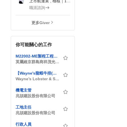
上市航運業 , 稽核｜104Giver職涯引導師 第3202410019號
職涯諮詢
更多Giver
你可能關心的工作
M22002-ME製程工程師 Manufacturing Engineer｜另有夜班津貼每日600元｜技術扎實，穩定成長｜林口｜夜班
英屬維京群島商祥茂光電科技股份有限公司台灣分公司
【Wayne's龍蝦牛排(松山店)】西餐熱台廚師/領班
Wayne’s Lobster & Steak House_瑋恩餐飲企業有限公司
機電主管
兆頡建設股份有限公司
工地主任
兆頡建設股份有限公司
行政人員