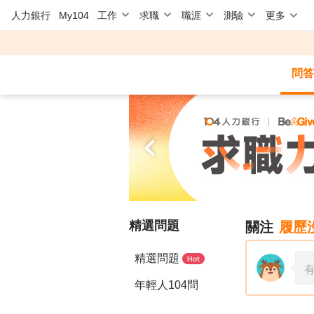
人力銀行
My104
工作
求職
職涯
測驗
更多
問答
精選問題
關注
履歷
精選問題
年輕人104問