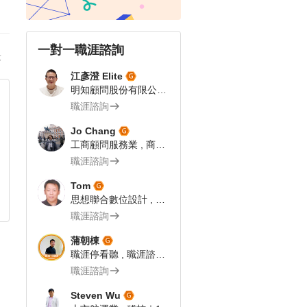
一對一職涯諮詢
答
江彥澄 Elite
明知顧問股份有限公司 , 專案總監 | 飯店人 | 104 Giver職涯引導師
職涯諮詢
Jo Chang
工商顧問服務業 , 商業流程分析師
職涯諮詢
Tom
思想聯合數位設計 , 網路科技業 企劃文案｜104Giver職涯引導師第003202310055號
職涯諮詢
蒲朝棟
職涯停看聽 , 職涯諮詢師
職涯諮詢
Steven Wu