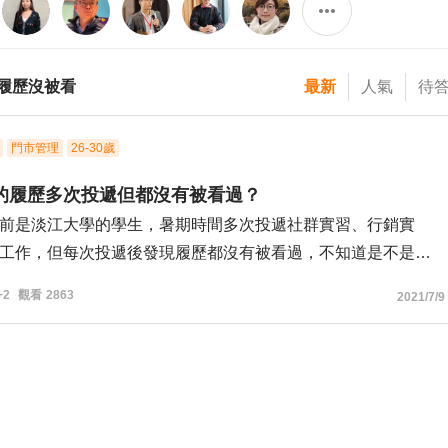
履歷沒被看
最新
人氣
待
門市管理
26-30歲
的履歷多次投遞但都沒有被看過？
前是淡江大學的學生，暑期時間多次投遞社群實習、行銷實
工作，但每次投遞後發現履歷都沒有被看過，不知道是不是我
有寫好，在這邊附上我推薦信的內容再請您給我建議了謝謝！
+2
觀看
2863
2021/7/9
XXX，目前就讀淡江大學XX係，曾經就職過一年半的門市行銷
係，因此擅長運用office軟體、繪圖軟體製作、影片剪輯非常熟
的履歷附件中有附上我剪輯影片、社群文案製作的作品。
擔任多次活動的組長負責在社群上推廣、宣傳活動吸引新生們