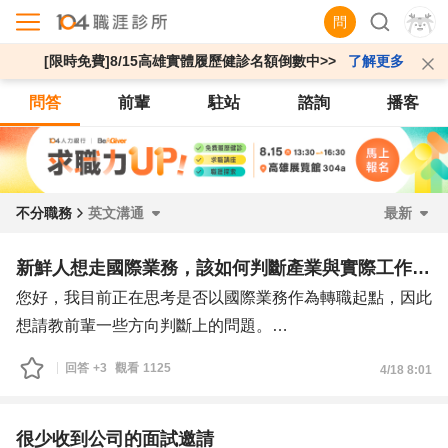
問
[限時免費]8/15高雄實體履歷健診名額倒數中>>
了解更多
問答
前輩
駐站
諮詢
播客
不分職務
英文溝通
最新
新鮮人想走國際業務，該如何判斷產業與實際工作內容？
您好，我目前正在思考是否以國際業務作為轉職起點，因此
想請教前輩一些方向判斷上的問題。
我過去的背景比較偏社福機構／服務設計，主要累積的是溝
回答
+3
觀看
1125
4/18 8:01
通協調、理解需求、推進合作，以及與不同背景對象互動的
能力。由於這類經驗和企業端常見的商務、業務或技術職能
相比，沒有那麼直接可延續，因此對我來說，這次算是一次
很少收到公司的面試邀請