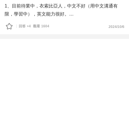
跨度較大的轉職。
1、目前待業中，衣索比亞人，中文不好（用中文溝通有
我自己不排斥英文溝通，也發現自己在實際接觸人、跨文化
限，學習中），英文能力很好。
交流與協調事情時比較能發揮。另外，我對歐美文化與工作
2、英文履歷，但是送出履歷很少獲得回覆。
回答
+4
觀看
1604
2024/10/6
互動方式的適應度也不低，且非常接受出差，因此對國際業
3、畢業於臺北科技大學機械工程學系（碩士）。希望能找
務這類可能需要對外互動、海外往來或客戶拜訪的工作有興
趣。
但我也發現，不同公司的國際業務差異很大，有些偏客戶開
發，有些偏客戶維護，也有些更接近跟單、報價、訂單處理
與內部協調。因此想請教前輩：
1. 應該怎麼判斷哪些產業或類型的國際業務比較適合自
己？
2. 該如何從 JD、面試或公司背景，看出這份工作比較偏開
發、維護，還是內勤執行？
3. 如果自己對歐美文化適應度高，也接受出差，找工作時
該特別注意哪些點？
4. 像我這樣從社福／服務設計背景轉向國際業務，跳轉程