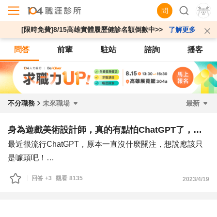
問
[限時免費]8/15高雄實體履歷健診名額倒數中>>
了解更多
問答
前輩
駐站
諮詢
播客
不分職務
未來職場
最新
身為遊戲美術設計師，真的有點怕ChatGPT了，大家怎麼看？
最近很流行ChatGPT，原本一直沒什麼關注，想說應該只
是噱頭吧！
但前幾天心血來潮查了一下，才發現ChatGPT真的還滿猛
回答
+3
觀看
8135
2023/4/19
的。可以cover很多我們遊戲美術設計師日常在做的事情，
甚至是取代掉很多的人。雖然有些地方還是沒辦法馬上被取
代，畢竟AI不像我們那麼會思考、有彈性和創造力，設計出