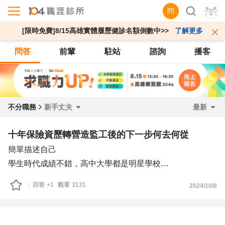
問
[限時免費]8/15高雄實體履歷健診名額倒數中>>
了解更多
問答
前輩
駐站
諮詢
播客
不分職務
新手丈夫
最新
十年保險資歷轉營造監工後的下一步何去何從
簡單描述自己
學生時代成績不錯，高中大學都是明星學校
2013年~2023年初入社會即踏入獲利王保險業務，這10年
回答
+1
觀看
3131
2024/10/8
來產壽險客戶也超過300位。扣掉疫情的2年，連續4、5年
也都達到業績競賽的獎勵旅遊資格，業績處於中上。由於增
員動力不強，職位在業務主任與行銷主任間徘徊。