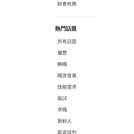
就會想說是
財會稅務
熱門話題
所有話題
履歷
轉職
職涯發展
技能需求
面試
求職
新鮮人
薪資談判