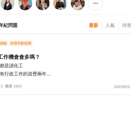
年紀問題
最新
人氣
待
經驗
未填年齡範圍
畢工作機會會多嗎？
都是讀化工
有行政工作的資歷兩年
本科系的工作
+3
觀看
1683
2023/9/12
碩班 也順利畢業了
歷 都是非相關的面試邀約
在找尋 還沒主動投履歷
履歷的公司
面試邀約 而我沒有