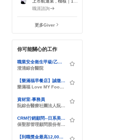
上市航運業 , 稽核｜104Giver職涯引導師 第3202410019號
職涯諮詢
更多Giver
你可能關心的工作
職業安全衛生甲級/乙級管理師(平等)
澄清綜合醫院
【樂滿福早餐店】誠徵早班正職夥伴（含供餐、享勞健保、勞退）
樂滿福 Love MY Food_京享商行
資材室-事務員
阮綜合醫療社團法人阮綜合醫院
CRM行銷顧問--日系美妝保養廣告公司--TW10242-163-910
保聖那管理顧問股份有限公司(Pasona Taiwan Co., Ltd.)
【到職獎金最高12,000元】品保員(IPQC)(固定日班)_南科廠