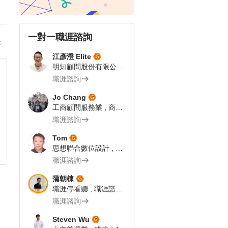
一對一職涯諮詢
答
江彥澄 Elite
明知顧問股份有限公司 , 專案總監 | 飯店人 | 104 Giver職涯引導師
職涯諮詢
Jo Chang
工商顧問服務業 , 商業流程分析師
職涯諮詢
Tom
思想聯合數位設計 , 網路科技業 企劃文案｜104Giver職涯引導師第003202310055號
職涯諮詢
蒲朝棟
職涯停看聽 , 職涯諮詢師
職涯諮詢
Steven Wu