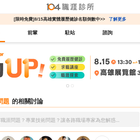
[限時免費]8/15高雄實體履歷健診名額倒數中>>
了解更多
前輩
駐站
諮詢
問題
的相關討論