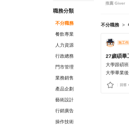
推薦
Giver
職務分類
不分職務
不分職務
餐飲專業
無工作
人力資源
27歲碩
行政總務
大學跟碩班
門市管理
大學畢業後
業務銷售
後來想做回
回答
產品企劃
所以回去讀
這3天開履
藝術設計
目前自己還
行銷廣告
但同樣看過
同學有收到
操作技術