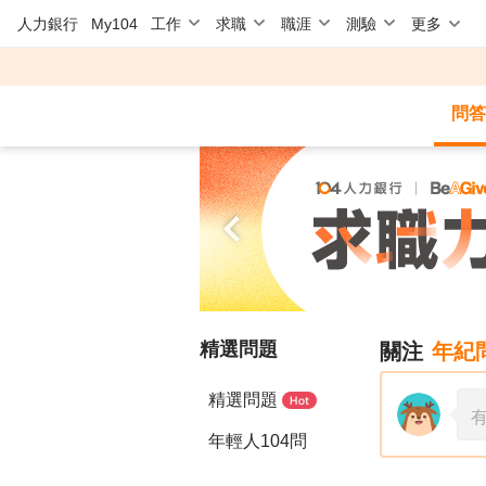
人力銀行
My104
工作
求職
職涯
測驗
更多
問答
精選問題
關注
年紀
精選問題
年輕人104問