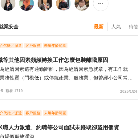
就業安全
最新
人氣
待
介代徵╱派遣
客戶服務
未填年齡範圍
職等其他因素頻頻轉換工作怎麼包裝離職原因
為經濟因素還有通勤距離，因為經濟因素急就章，有工作就
業務性質（門檻低）或傳統產業、服務業，但曾經小公司常因
管理、計算績效制度不明確，傳產中又面對到公司人員溝通比
+5
觀看
1719
2025/1/24
至個人心態（面對公司補人就是一種競爭）有工作蓄意整人、
行為，實在忍無可忍，但是基於遵守公司規範，也沒有拿手機
音錄影的習慣，因為感受到觀察到惡意行為（如技術型利用不
介代徵╱派遣
客戶服務
未填年齡範圍
服的疑似性騷擾行為、疑似有人擅自於私人物品如水杯等投擲
求職人力派遣、約聘等公司面試未錄取卻盜用個資
喝下去）等多種霸凌行為決意離職，雖然行為上是自願離職，
市場假職缺浮濫