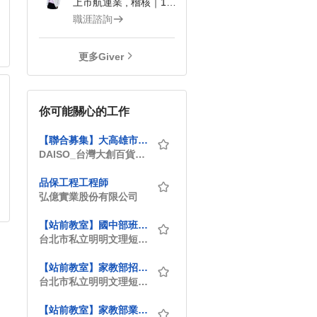
上市航運業 , 稽核｜104Giver職涯引導師 第3202410019號
職涯諮詢
更多Giver
你可能關心的工作
【聯合募集】大高雄市區–門市陳列補貨人員
DAISO_台灣大創百貨股份有限公司
品保工程工程師
弘億實業股份有限公司
【站前教室】國中部班務行政/課程推廣助理
台北市私立明明文理短期補習班
【站前教室】家教部招生班務培訓幹部
台北市私立明明文理短期補習班
【站前教室】家教部業務助理/輔導老師