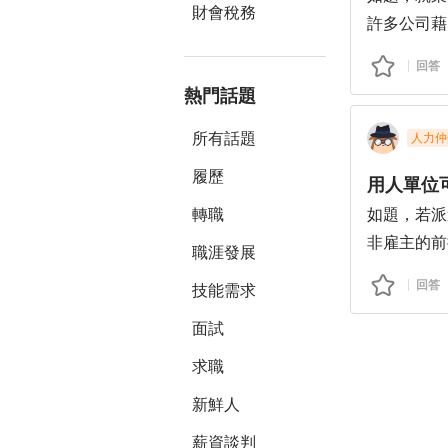
其實性質屬
財會稅務
許多公司藉
與人資形成
或衍生其他
還有遇到這
回答
在他們的人
機以防錄音
熱門話題
甚有最過分
的條款、保
所有話題
人力仲
羅小姐利用
履歷
用人單位
人身攻擊或
轉職
如題，若派
想詢問
非雇主的前
1、如何避
職涯發展
工身分證並
2、即使該
回答
技能需求
若日後發生
保卡、駕照
用作不當用
面試
其他智力測
險增加，或
需之隱私資
求職
更甚其他風
主，是否有
新鮮人
產機構、仲
依我所知，
同簽訂、優
薪資談判
主張個人權