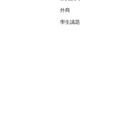
令或其他法
司產品等
外商
MyGoPe
(如典x人
學生議題
https://ww
有此未錄取
者個資含身
隱私的個資