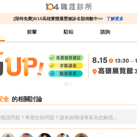
[限時免費]8/15高雄實體履歷健診名額倒數中>>
了解更多
前輩
駐站
諮詢
安全
的相關討論