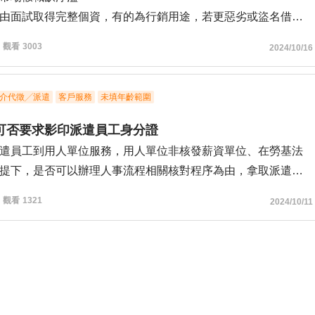
於非自願離職，因為也擔心提出異議會有爭議或事後公司主管
由面試取得完整個資，有的為行銷用途，若更惡劣或盜名借貸
霸凌網在求職方面被針對，想詢問面試時如何修飾離職原因，
非法用途防不勝防，但該公司都以授權合約方式，要求求職者
些沒有證據的霸凌狀況（公司要求簽訂保密條款，不可以帶手
觀看
3003
2024/10/16
才庫建立個人資料、寫心理測驗等其他奇怪的要求隱私個資、
錄影）該怎麼做，以求自保？或維護自己的就業權益？
上未錄取就要求求職者提供體檢報告，有的進去以後又簽奇怪
密條款等又奇怪合約，甚有些公司入職後，該人事教育訓練師
介代徵╱派遣
客戶服務
未填年齡範圍
職務之便，要求簽不明文件，面試只是一個藉口，又有直接的
可否要求影印派遣員工身分證
者其他言語攻擊等不友善行為。
遣員工到用人單位服務，用人單位非核發薪資單位、在勞基法
提下，是否可以辦理人事流程相關核對程序為由，拿取派遣員
免此類盜用個資情況，以上該公司是否違法?
影印。
公司以面試為由要求求職者因為該公司有門禁就押身分證件、健
觀看
1321
2024/10/11
:身分證影本被盜用，以致個人身份信息泄露，導致個人隱私被
等(不確定是否盜拍到影印)、填寫個資授權書，或做心理測驗或
途，或與身分證上個人隱私相關聯的信息及密碼組合被盜用風
驗是否違反就業服務法第五條:雇主不可向求職者索取非就業所
者不法分子利用該隱私籌劃進一步違法犯罪活動；
料?(但面試該公司該公司非雇主，雇主都不可以了更何況非雇
險假冒為員工以其身分辦理薪轉戶等金融機構、政府部門、房
相關法令約束?)
介機構等，在辦理相應銀行卡信用卡申請、房產出租過戶、合
目前職安法、勞動事件法的保障對象包括求職者，以上該如何
惠政策申請方面被人冒用。該如何處理，有無任何勞動相關法
益以防個資盜用、假求職真洗個資、假求職真盜證件盜辦該公