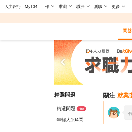
人力銀行
My104
工作
求職
職涯
測驗
更多
問答
精選問題
關注
就業
精選問題
年輕人104問