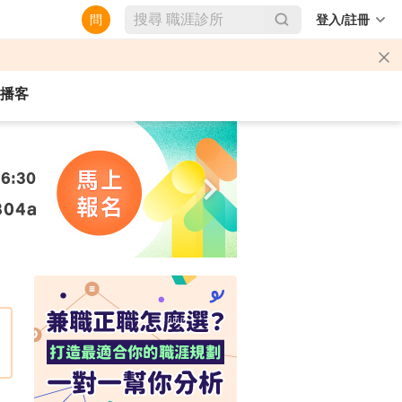
問
登入/註冊
播客