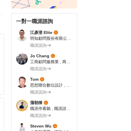
一對一職涯諮詢
答
江彥澄 Elite
明知顧問股份有限公司 , 專案總監 | 飯店人 | 104 Giver職涯引導師
職涯諮詢
Jo Chang
工商顧問服務業 , 商業流程分析師
職涯諮詢
Tom
思想聯合數位設計 , 網路科技業 企劃文案｜104Giver職涯引導師第003202310055號
職涯諮詢
蒲朝棟
職涯停看聽 , 職涯諮詢師
職涯諮詢
Steven Wu