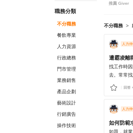
推薦
Giver
職務分類
不分職務
不分職務
餐飲專業
人力仲
人力資源
遭霸凌離
行政總務
找工作時因
門市管理
去。常常找
業務銷售
公司人少、
回答
產品企劃
較直接、甚
疑似性騷擾
藝術設計
蒐集證據錄
人力仲
行銷廣告
小心勾到衣
如何防範
不明污物騙
操作技術
如題，就業