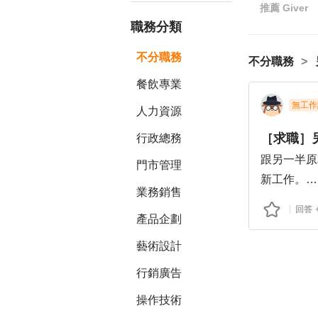
推薦
Giver
職務分類
不分職務
不分職務
餐飲專業
無工作
人力資源
［求職］
行政總務
跟另一半原
門市管理
新工作。
業務銷售
但我還是在
回答
產品企劃
後來事過境
另一半做了
藝術設計
備回去。
行銷廣告
結果在準備
取。
操作技術