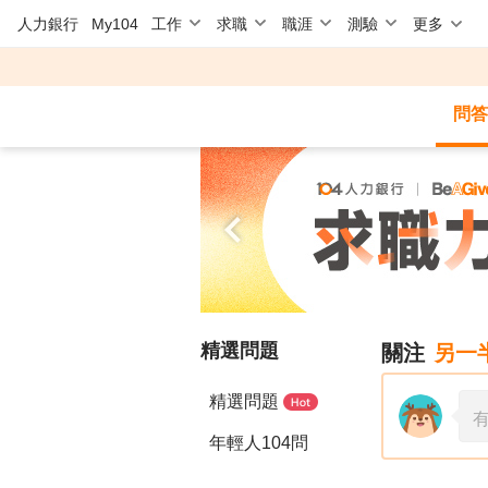
人力銀行
My104
工作
求職
職涯
測驗
更多
問答
精選問題
關注
另一
精選問題
年輕人104問