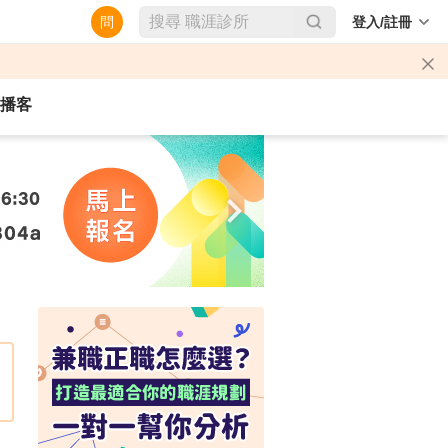
問
登入/註冊
播客