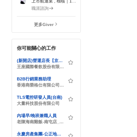
上市航運業 , 稽核｜104Giver職涯引導師 第3202410019號
職涯諮詢
更多Giver
你可能關心的工作
(新開店)營運店長【京都勝牛-高雄店】月薪53,000-61,500 #另有門市達標獎金
王座國際餐飲股份有限公司
B2B行銷業務助理
香港商榮格仕有限公司台灣分公司
TLS電控研發人員(台南)
大量科技股份有限公司
內場早/晚班兼職人員
老陳海南雞飯-南屯店_向心老陳海南雞飯
永慶房產集團-公正地政士聯合事務所-代書助理(歡迎不動產相關科系加入) D91