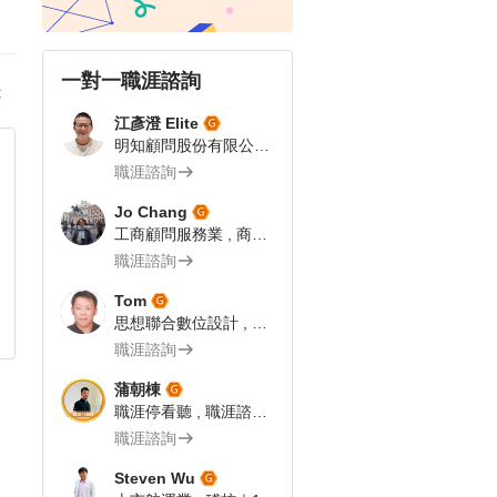
一對一職涯諮詢
答
江彥澄 Elite
明知顧問股份有限公司 , 專案總監 | 飯店人 | 104 Giver職涯引導師
職涯諮詢
Jo Chang
工商顧問服務業 , 商業流程分析師
職涯諮詢
Tom
思想聯合數位設計 , 網路科技業 企劃文案｜104Giver職涯引導師第003202310055號
職涯諮詢
蒲朝棟
職涯停看聽 , 職涯諮詢師
職涯諮詢
Steven Wu