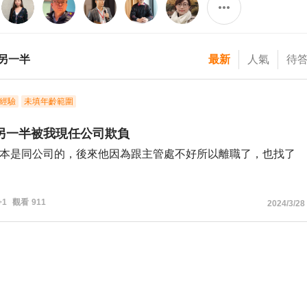
另一半
最新
人氣
待
經驗
未填年齡範圍
另一半被我現任公司欺負
本是同公司的，後來他因為跟主管處不好所以離職了，也找了
原本的職務繼續努力。
+1
觀看
911
2024/3/28
遷，該主管需要他，所以跟他道歉拜託他回去。
諸多準備，雙方討論許久，也為了這個主管把新工作辭了，準
到職的前三天，主管又跟他說因為種種原因還是算了！取消錄