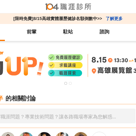
[限時免費]8/15高雄實體履歷健診名額倒數中>>
了解更多
前輩
駐站
諮詢
半
的相關討論