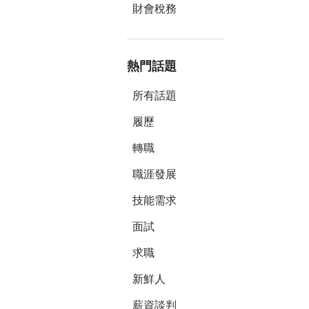
完全被耍！
財會稅務
另一半覺得
望我跟他分
但我做得好
熱門話題
辦？
所有話題
履歷
轉職
職涯發展
技能需求
面試
求職
新鮮人
薪資談判