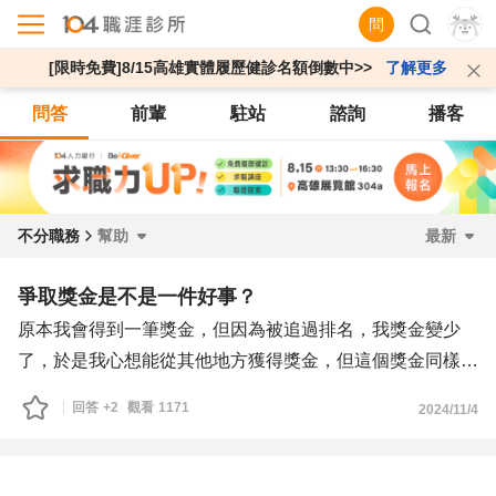
問
[限時免費]8/15高雄實體履歷健診名額倒數中>>
了解更多
問答
前輩
駐站
諮詢
播客
不分職務
幫助
最新
爭取獎金是不是一件好事？
原本我會得到一筆獎金，但因為被追過排名，我獎金變少
了，於是我心想能從其他地方獲得獎金，但這個獎金同樣要
與人爭，那些人都是幫助過我的人，我如果在這個項目和他
回答
+2
觀看
1171
2024/11/4
們爭我一定能拿到並把其中一個人擠出去，但這樣對幫助我
的人感覺很不好意思，也擔心之後那個人翻臉不再幫忙，所
以我究竟要不要為了更多的獎金而冒這個風險呢？