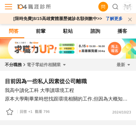
問
[限時免費]8/15高雄實體履歷健診名額倒數中>>
了解更多
問答
前輩
駐站
諮詢
播客
不分職務
電子零組件相關業
最新
目前因為一些私人因素從公司離職
我高中讀化工科 大學讀環境工程
原本大學剛畢業時想找跟環境相關的工作,但因為大概知道
自己的處理事情的態度,及環境相關之行業需要的相關經驗
回答
+1
觀看
796
2024/10/23
甚少,很多上學所學的內容都忘記了,且現在法規越來越嚴謹,
並不想承擔這個責任,指面試了一家公司後而作罷
後面在一家船槳相關用品組裝工廠,當作業員及生產包裝員,