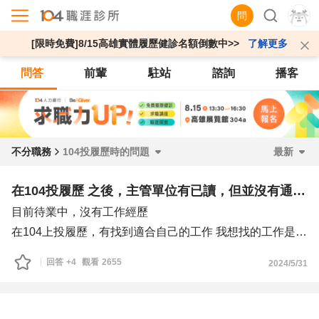
問
[限時免費]8/15高雄實體履歷健診名額倒數中>>
了解更多
問答
前輩
駐站
諮詢
播客
不分職務
104投履歷時的問題
最新
在104投履歷 之後，主管單位有已讀，但並沒有通知我面試
目前待業中，沒有工作經歷
在104上投履歷，有找到適合自己的工作 我想找的工作是行
政人員，洗碗人員 等等 ，投履歷時企業有讀取，但沒有回
回答
+4
觀看
2655
2024/5/31
應 這種現象超過7天以上都沒有結果，而且不只一次這樣，
幾乎每次都是這樣，那個問題要如何改革解決