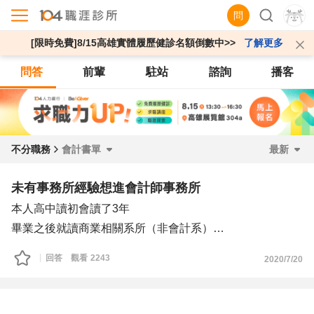
問
[限時免費]8/15高雄實體履歷健診名額倒數中>>
了解更多
問答
前輩
駐站
諮詢
播客
不分職務
會計書單
最新
未有事務所經驗想進會計師事務所
本人高中讀初會讀了3年
畢業之後就讀商業相關系所（非會計系）
沒有任何的會計相關工作經驗
回答
觀看
2243
2020/7/20
最近都有陸陸續續面試會計師事務所
想要擔任查帳員或審計員
有些會要求要考會計