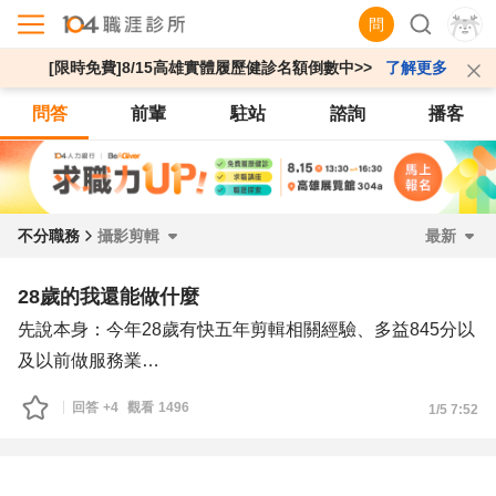
問
[限時免費]8/15高雄實體履歷健診名額倒數中>>
了解更多
問答
前輩
駐站
諮詢
播客
不分職務
攝影剪輯
最新
28歲的我還能做什麼
先說本身：今年28歲有快五年剪輯相關經驗、多益845分以
及以前做服務業
但對於攝影剪輯這一塊認為不適合我，想在年後轉跑道進到
回答
+4
觀看
1496
1/5 7:52
有穩定的公職or科技業或是大公司，想問各位前輩們有什麼
建議嗎