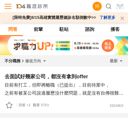
問
[限時免費]8/15高雄實體履歷健診名額倒數中>>
了解更多
問答
前輩
駐站
諮詢
播客
不分職務
修改方向
最新
去面試好幾家公司，都沒有拿到offer
目前有打工，但即將離職（已提出），目前待業中，
之前有被某公司說過履歷沒什麼問題，就是沒有自傳很難讓
公司更了解，因為我的想法其實算豐富，但實際經驗可能不
回答
+2
觀看
5703
2024/6/3
多，若寫入自傳該如何寫？
以及想請問其他部分的履歷是否有需要修改、調整之處，謝