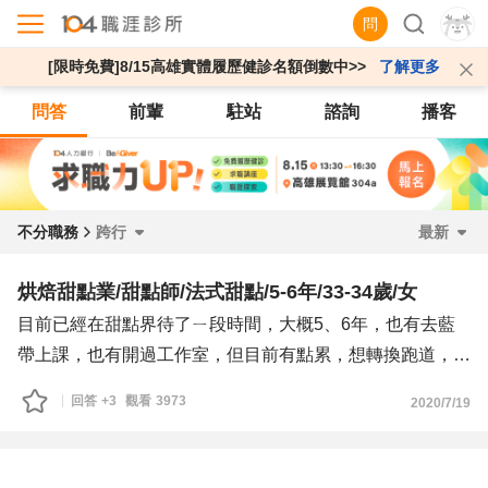
問
[限時免費]8/15高雄實體履歷健診名額倒數中>>
了解更多
問答
前輩
駐站
諮詢
播客
不分職務
跨行
最新
烘焙甜點業/甜點師/法式甜點/5-6年/33-34歲/女
目前已經在甜點界待了ㄧ段時間，大概5、6年，也有去藍
帶上課，也有開過工作室，但目前有點累，想轉換跑道，因
為久站腰痛問題開始浮現，也開過工作室，該學的、該會的
回答
+3
觀看
3973
2020/7/19
其實都會，但總覺得餐飲業薪水也不高，又久站很累～
想把甜點當副業經營，不然老了沒力氣這樣站，想轉換跑
道，目前對於銀行、行銷有興趣，因為銀行的福利很好，看