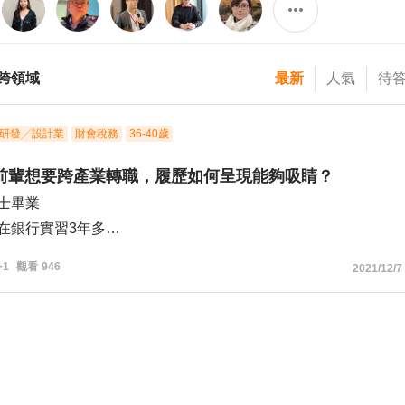
跨領域
最新
人氣
待
研發╱設計業
財會稅務
36-40歲
前輩想要跨產業轉職，履歷如何呈現能夠吸睛？
學士畢業
前在銀行實習3年多
從事財稅顧問7年至今
+1
觀看
946
2021/12/7
不同產業的專業人士邁進，請教各位前輩對於跨領域的履歷如
更為吸睛，提高邀約面試機會？