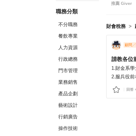
推薦
Giver
職務分類
不分職務
財會稅務
餐飲專業
顧問╱
人力資源
請教各位
行政總務
1.財金系
門市管理
2.服兵役
業務銷售
3.役畢後
回答
產品企劃
想要轉職往
何呈現能夠
藝術設計
行銷廣告
操作技術