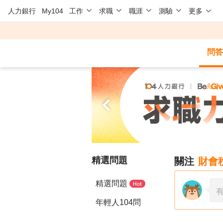
人力銀行
My104
工作
求職
職涯
測驗
更多
問答
精選問題
關注
財會
精選問題
年輕人104問