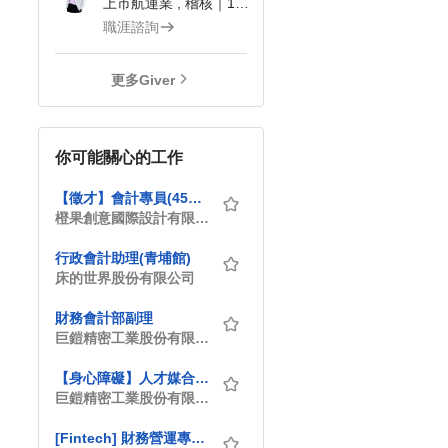
上市航運業 , 稽核｜104Giver職涯引導師 第3202410019號
職涯諮詢
更多Giver
你可能關心的工作
【徵才】會計專員(45～50k)
橙果創意國際設計有限公司
行政會計助理(青埔館)
床的世界股份有限公司
財務會計部副理
巨鎧精密工業股份有限公司
【身心障礙】人才媒合專區
巨鎧精密工業股份有限公司
[Fintech] 財務營運專員 Treasury Associate