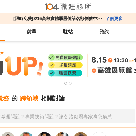
[限時免費]8/15高雄實體履歷健診名額倒數中>>
了解更多
前輩
駐站
諮詢
稅務
的
跨領域
相關討論