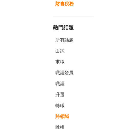
財會稅務
熱門話題
所有話題
面試
求職
職涯發展
職涯
升遷
轉職
跨領域
跳槽