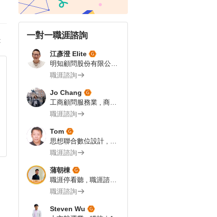
一對一職涯諮詢
答
江彥澄 Elite
明知顧問股份有限公司 , 專案總監 | 飯店人 | 104 Giver職涯引導師
職涯諮詢
Jo Chang
工商顧問服務業 , 商業流程分析師
職涯諮詢
Tom
思想聯合數位設計 , 網路科技業 企劃文案｜104Giver職涯引導師第003202310055號
職涯諮詢
蒲朝棟
職涯停看聽 , 職涯諮詢師
職涯諮詢
Steven Wu