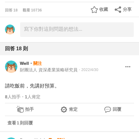
收藏
分享
回答
18
觀看
10736
回答
18
則
Well
・
關注
財團法人 資深產業策略研究員
・
2022/4/30
請吃飯前，先講好預算。
8
人拍手
・
1
人肯定
拍手
肯定
回覆
查看
1
則回覆