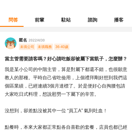
問答
前輩
駐站
諮詢
播客
職涯診所
/
經營幕僚
/
當主管需要請客嗎？好心請吃飯卻被屬下當凱子，怎麼辦？
匿名
2022/4/30
未填公司
未填職務
36-40歲
當主管需要請客嗎？好心請吃飯卻被屬下當凱子，怎麼辦？
我是某小公司的中階主管，算是對屬下都還不錯，也很願意
教人的那種。平時自己省吃儉用，上個禮拜剛好想到我們這
個區業績，已經連續3個月達標了。於是便好心自掏腰包請
大家吃日式料理，想說慰勞一下屬下的辛苦。
沒想到，卻差點沒被其中一位 “員工A” 氣到吐血！
點餐時，本來大家都正常點各自喜歡的套餐，店員也都已經