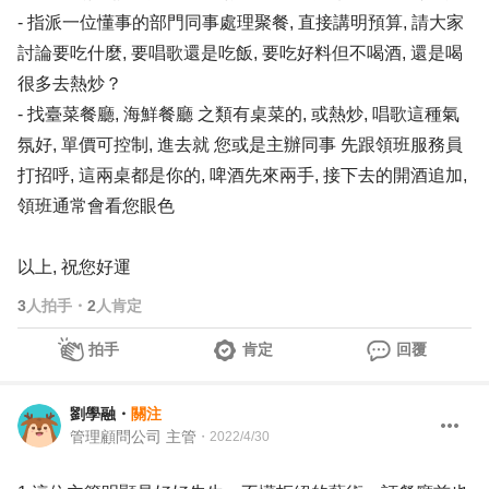
- 指派一位懂事的部門同事處理聚餐, 直接講明預算, 請大家
討論要吃什麼, 要唱歌還是吃飯, 要吃好料但不喝酒, 還是喝
很多去熱炒？
- 找臺菜餐廳, 海鮮餐廳 之類有桌菜的, 或熱炒, 唱歌這種氣
氛好, 單價可控制, 進去就 您或是主辦同事 先跟領班服務員
打招呼, 這兩桌都是你的, 啤酒先來兩手, 接下去的開酒追加,
領班通常會看您眼色
以上, 祝您好運
3
人拍手
・
2
人肯定
拍手
肯定
回覆
劉學融
・
關注
管理顧問公司 主管
・
2022/4/30