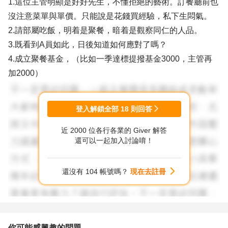
1.這位主管明顯是好好先生，不懂拒絕的藝術。訂餐廳前也
沒注意菜單與單價。只能說是花錢買經驗，私下生悶氣。
2.請部屬吃飯，明着是聚餐，暗着是觀察同仁的人品。
3.既看到A員如此，日後知道如何應對了嗎？
4.成立聚餐基金，（比如一季達標提撥基金3000，主管再
加2000）
登入解鎖全部
18
則回答
近 2000 位各行各業的 Giver 解答
還可以一起加入討論唷！
還沒有 104 帳號嗎？
現在去註冊
你可能感興趣的問題