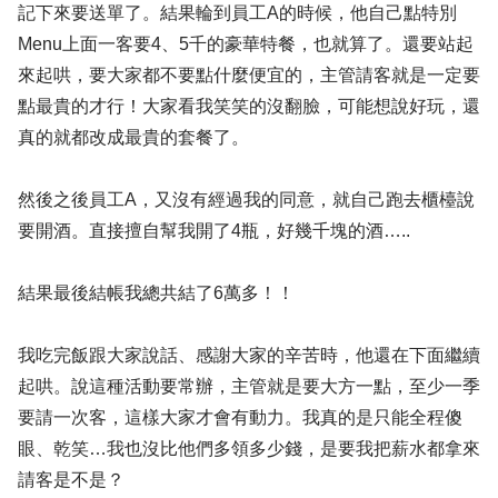
記下來要送單了。結果輪到員工A的時候，他自己點特別
Menu上面一客要4、5千的豪華特餐，也就算了。還要站起
來起哄，要大家都不要點什麼便宜的，主管請客就是一定要
點最貴的才行！大家看我笑笑的沒翻臉，可能想說好玩，還
真的就都改成最貴的套餐了。
然後之後員工A，又沒有經過我的同意，就自己跑去櫃檯說
要開酒。直接擅自幫我開了4瓶，好幾千塊的酒…..
結果最後結帳我總共結了6萬多！！
我吃完飯跟大家說話、感謝大家的辛苦時，他還在下面繼續
起哄。說這種活動要常辦，主管就是要大方一點，至少一季
要請一次客，這樣大家才會有動力。我真的是只能全程傻
眼、乾笑…我也沒比他們多領多少錢，是要我把薪水都拿來
請客是不是？