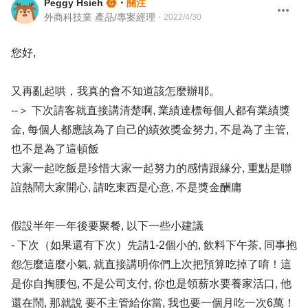
Peggy Hsieh
・
關注
外商科技業 產品/專案經理
・
2022/4/30
您好,
又再亂起哄，我真的會不知道該怎麼辦耶。
--＞ 下次請客就直接講清楚啊, 業績達標每個人都有業績獎
金, 每個人都應該為了自己的績效獎金努力, 不是為了主管,
也不是為了這頓飯
大家一起吃飯是珍惜大家一起努力的感情跟緣分, 重點是聯
誼熱鬧大家開心, 請吃東西是心意, 不是獎金酬庸
假設半年一年後要聚餐, 以下一些小建議
- 下次（如果還有下次）先請1-2個小的, 飲料下午茶, 同事抱
怨怎麼這麼小氣, 就直接講明你們上次把預算吃掉了唷！這
是你自掏腰包, 不是公司支付, 你也是領薪水要養家活口, 他
還在鬧, 那就說 要不主管給你當, 我也要一個月吃一次6萬！