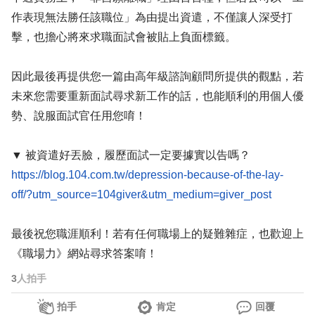
作表現無法勝任該職位」為由提出資遣，不僅讓人深受打
擊，也擔心將來求職面試會被貼上負面標籤。
因此最後再提供您一篇由高年級諮詢顧問所提供的觀點，若
未來您需要重新面試尋求新工作的話，也能順利的用個人優
勢、說服面試官任用您唷！
▼ 被資遣好丟臉，履歷面試一定要據實以告嗎？
https://blog.104.com.tw/depression-because-of-the-lay-
off/?utm_source=104giver&utm_medium=giver_post
最後祝您職涯順利！若有任何職場上的疑難雜症，也歡迎上
《職場力》網站尋求答案唷！
3
人拍手
拍手
肯定
回覆