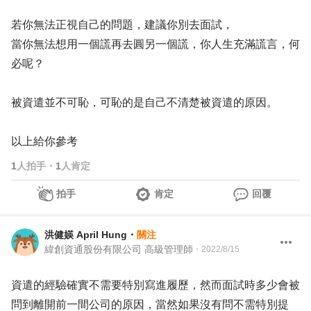
若你無法正視自己的問題，建議你別去面試，
當你無法想用一個謊再去圓另一個謊，你人生充滿謊言，何
必呢？
被資遣並不可恥，可恥的是自己不清楚被資遣的原因。
以上給你參考
1
人拍手
・
1
人肯定
拍手
肯定
回覆
洪健媖 April Hung
・
關注
緯創資通股份有限公司 高級管理師
・
2022/8/15
資遣的經驗確實不需要特別寫進履歷，然而面試時多少會被
問到離開前一間公司的原因，當然如果沒有問不需特別提