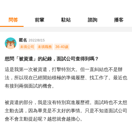
問答
前輩
駐站
諮詢
播客
職涯診所
/
產品企劃
/
想問「被資遣」的紀錄，面試公司查得到嗎？
匿名
2022/8/15
未填公司
未填職務
36-40歲
想問「被資遣」的紀錄，面試公司查得到嗎？
這是我第一次被資遣，打擊特別大。但一直糾結也不是辦
法，所以現在已經開始積極的準備履歷、找工作了。最近也
有接到兩個面試的機會。
被資遣的部分，我是沒有特別寫進履歷裡。面試時也不太想
主動去講，因為畢竟是不太好的事情。只是不知道面試公司
會不會主動提起呢？越想就會越擔心。