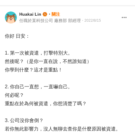
Huakai Lin
・
關注
任職於某科技公司 廠務部 部經理
・
2022/8/15
你好 日安：
1. 第一次被資遣，打擊特別大。
然後呢？（是你一直在說，不然誰知道）
你學到什麼？這才是重點！
2. 你自己一直想，一直嚇自己。
何必呢？
重點在於為何被資遣，你想清楚了嗎？
3. 公司沒你會倒？
若你無此影響力，沒人無聊去查你是什麼原因被資遣。