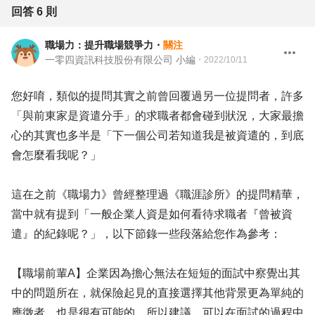
回答
6
則
職場力：提升職場競爭力
・
關注
一零四資訊科技股份有限公司 小編
・
2022/10/11
您好唷，類似的提問其實之前曾回覆過另一位提問者，許多
「與前東家是資遣分手」的求職者都會碰到狀況，大家最擔
心的其實也多半是「下一個公司若知道我是被資遣的，到底
會怎麼看我呢？」
這在之前《職場力》曾經整理過《職涯診所》的提問精華，
當中就有提到「一般企業人資是如何看待求職者『曾被資
遣』的紀錄呢？」，以下節錄一些段落給您作為參考：
【職場前輩A】企業因為擔心無法在短短的面試中察覺出其
中的問題所在，就保險起見的直接選擇其他背景更為單純的
應徵者，也是很有可能的。所以建議，可以在面試的過程中