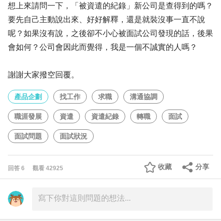
想上來請問一下，「被資遣的紀錄」新公司是查得到的嗎？
要先自己主動說出來、好好解釋，還是就裝沒事一直不說
呢？如果沒有說，之後卻不小心被面試公司發現的話，後果
會如何？公司會因此而覺得，我是一個不誠實的人嗎？
謝謝大家撥空回覆。
產品企劃
找工作
求職
溝通協調
職涯發展
資遣
資遣紀錄
轉職
面試
面試問題
面試狀況
收藏
分享
回答
6
觀看
42925