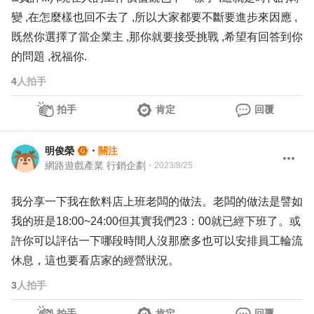
變 ,在怎麼樣也回不去了 ,所以大家都要不斷要進步來因應 ,
既然你選擇了當企業主 ,那你就要接受挑戰 ,希望有回答到你
的問題 ,祝福你.
4
人拍手
拍手
肯定
回覆
明俊榮
・
關注
網路遊戲產業 行銷企劃
・
2023/8/25
我分享一下我在飲料店上班老闆的做法。老闆的做法是譬如
我的班是18:00~24:00但其實我們23：00就已經下班了。或
許你可以評估一下哪段時間人沒那麽多也可以安排員工輪流
休息，這也要看店家的經營狀況。
3
人拍手
拍手
肯定
回覆