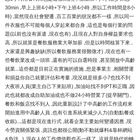
30min ,早上上班4小時+下午上班4小時 ,所以工作時間是8小
時) ,當然現在社會變遷 ,百工百業的狀況都不一樣 ,所以同一
件衣服也不可能每個人穿起來都合身 ,這也是每個行業的問
題(以前也沒有派遣 ,現在也有) ,且現在人對自身權益要求也
高 ,所以就算是餐飲服務業大舉加薪 ,但是以時間核算下來 ,
大家還是興趣缺缺(所以餐飲服務業很難徵才) ,現在也有一
些餐飲業改成一頭班 ,還有的可以自選時段 ,甚至開放中高齡
就業...這些都是目前正在實施的措施 ,您是事業主 ,相關營運
和損益你自己就要評估和考量 ,現況就是很多小7也找不到
大夜班人員(業主自己下來貼班) ,加油站找不到PT和正職 ,因
此也就都改成自助加油或也不做24小時營業了(提早關門) ,
餐飲和飯店找不到人 ,因此重新設計了中高齡的工作流程來
開始進用中高齡人員 ,也有引進系統來減少人力(自動點餐或
收銀)...,這都是現在進行式 ,就看企業主要如何變通因應 ,現
今勞資關係緊張 ,資訊也都很公開(動不動就爆料&靠杯網站
&負評...) ,現在人的工作價值觀也不一樣了 ,這就是時代的轉