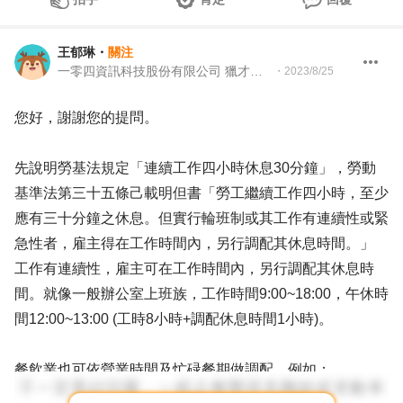
王郁琳
・
關注
一零四資訊科技股份有限公司 獵才招聘處 協理
・
2023/8/25
您好，謝謝您的提問。
先說明勞基法規定「連續工作四小時休息30分鐘」，勞動
基準法第三十五條己載明但書「勞工繼續工作四小時，至少
應有三十分鐘之休息。但實行輪班制或其工作有連續性或緊
急性者，雇主得在工作時間內，另行調配其休息時間。」
工作有連續性，雇主可在工作時間內，另行調配其休息時
間。就像一般辦公室上班族，工作時間9:00~18:00，午休時
間12:00~13:00 (工時8小時+調配休息時間1小時)。
餐飲業也可依營業時間及忙碌餐期做調配，例如：
一天工作時間為10:30~19:30，可拆成10:30-15:00(工時4.5