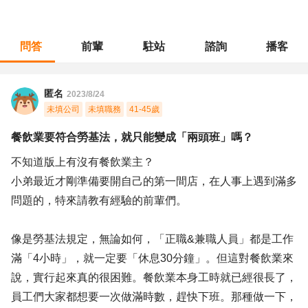
問答
前輩
駐站
諮詢
播客
職涯診所
/
經營幕僚
/
餐飲業要符合勞基法，就只能變成「兩頭班」嗎？
匿名
2023/8/24
未填公司
未填職務
41-45歲
餐飲業要符合勞基法，就只能變成「兩頭班」嗎？
不知道版上有沒有餐飲業主？
小弟最近才剛準備要開自己的第一間店，在人事上遇到滿多
問題的，特來請教有經驗的前輩們。
像是勞基法規定，無論如何，「正職&兼職人員」都是工作
滿「4小時」，就一定要「休息30分鐘」。但這對餐飲業來
說，實行起來真的很困難。餐飲業本身工時就已經很長了，
員工們大家都想要一次做滿時數，趕快下班。那種做一下，