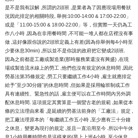
是不是我有誤解 ,所謂的2頭班 ,是業者為了因應現場用餐狀
況因此排定的相關時段, 舉例:10:00-14:00 & 17:00-22:00」
或是「11:00-15:00 & 18:00-22:00」等，但實際一天仍為工
作八小時 ,因為在非用餐時間 ,不可能一堆人都在店裡沒有事
做 ,這好像跟你說的2頭班定義上有差(因為你舉例每4小時至
少要休息30min) ,所以並不是你說的政府把它變成2頭班.
因為之前都是工廠或製造業(那時服務業還沒有興盛) ,在現
場或製造流水線上的勞工 ,他們也沒有規定的休息時間 ,因此
勞基法第35條規定 ,勞工只要繼續工作4小時 ,雇主就應排定
給予"至少30分鐘"的休息時間 ,但如果是採用輪班制或工作
具有連續性、緊急性的話 ,雇主便可以在工作時間內另外調
配休息時間. 這項規定其實算是一個蠻古老的規範 ,如果從本
條的立法理由來看 ,是延續的勞基法前身的「工廠法」規定 ,
把工廠法理原本的「每繼續工作五小時 ,至少應有三十分鐘
之休息」變更為現行的規定 ,並且一直沿用至今 .所以中午休
息1小時用餐時間也是這樣來的(早上上班4小時 ,至少休息