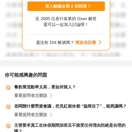
小時) +15:00-16:00 (1小時吃飯休息)+16:00-19:30 (工時3.5
登入解鎖全部
8
則回答
小時)
近 2000 位各行各業的 Giver 解答
還可以一起加入討論唷！
其次，有關業界俗稱兩頭班的定義：中間空班休息超過1小
時。
還沒有 104 帳號嗎？
現在去註冊
比較常發生在中餐廳，大部分因為現場營運餐期為午餐
(10:00~14:00)、晚餐(17:00-21:00)，故中間14:00~17:00這
三個小時是空班休息時間。
這需從業者經營形態來做人力安排，若是在百貨做全餐期
你可能感興趣的問題
(整天都有營業)，就很少會有空班的情況，原則上中間休息
餐飲業流動率太高，要如何留人？
一小時，不算是空班。
看看提問者怎麼說
最後，針對餐飲業人力安排的個作法與建議：
老闆開什麼勞資會議，把見紅就休都 “協商沒了”，能異議嗎？
1.運用兼職人力補充忙碌的餐期時段
看看提問者怎麼說
2.運用「多班別」來做人力安排，例如：
主管要求員工在休假期間加班且不接受任何理由拒絕是合理的
早上開店時只需要一位A正職人員10:00-19:00
嗎？