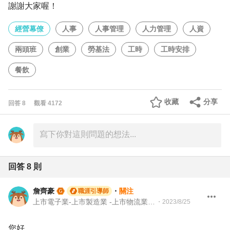
謝謝大家喔！
經營幕僚
人事
人事管理
人力管理
人資
兩頭班
創業
勞基法
工時
工時安排
餐飲
收藏
分享
回答
8
觀看
4172
回答
8
則
詹齊豪
・
關注
職涯引導師
上市電子業-上市製造業 -上市物流業 -上市餐飲服務業 104 Giver 職涯引導師 第003202410005號
・
2023/8/25
您好