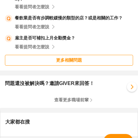
(10:00~11:00做備餐)；
看看提問者怎麼說
另一位B正職人員班別為11:00~20:00 (在餐期準備忙碌時來
餐飲業是否有步調較緩慢的類型的店？或是相關的工作？
卡班)；
看看提問者怎麼說
在餐期未端時間，A就可以先休息用餐，由B先做收尾後，
雇主是否可補扣上月全勤獎金？
再換B休息用餐，打烊收班就由B來執行。
看看提問者怎麼說
如此這樣二個餐期(午餐、晚餐)都有兩個人力在現場。
若生意更好時，也可以在午餐和晚餐時段雇用兼職PT來補
更多相關問題
充人力，彈性應用。
以上提供參考，希望對您有幫助。
問題還沒被解決嗎？邀請GIVER來回答！
查看更多職場前輩
大家都在搜