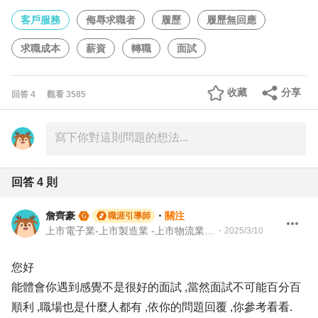
客戶服務
侮辱求職者
履歷
履歷無回應
求職成本
薪資
轉職
面試
收藏
分享
回答
4
觀看
3585
回答
4
則
詹齊豪
・
關注
職涯引導師
上市電子業-上市製造業 -上市物流業 -上市餐飲服務業 104 Giver 職涯引導師 第003202410005號
・
2025/3/10
您好
能體會你遇到感覺不是很好的面試 ,當然面試不可能百分百
順利 ,職場也是什麼人都有 ,依你的問題回覆 ,你參考看看.