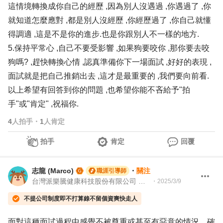
這情境轉換成你自己的經歷 ,因為別人沒遇過 ,你遇過了 ,你
就知道怎麼應對 ,都是別人沒經歷 ,你經歷過了 ,你自己就懂
得調適 ,這是不是你的進步.也是你跟別人不一樣的地方.
5.保持平常心 ,自己不要受影響 ,如果狗要咬你 ,那你要去咬
狗嗎? ,趕快轉換心情 ,認真準備你下一場面試 ,好好的表現 ,
面試就是把自己推銷出去 ,這才是最重要的 ,我們要向前看.
以上希望有回答到你的問題 ,也希望你能不吝給予"拍
手"或"肯定" ,祝福你.
4
人拍手
・
1
人肯定
拍手
肯定
回覆
志龍 (Marco)
・
關注
職涯引導師
台灣派樂騰健康科技股份有限公司 資深製造測試工程師 | 104Giver職涯引導師 第003202310035
・
2025/3/9
不提公司制度即不打算錄不留個資爽快走人
面對這種面試過程中感覺不被尊重或甚至有惡意的情況，確