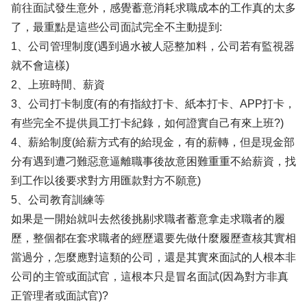
前往面試發生意外，感覺蓄意消耗求職成本的工作真的太多
了，最重點是這些公司面試完全不主動提到:
1、公司管理制度(遇到過水被人惡整加料，公司若有監視器
就不會這樣)
2、上班時間、薪資
3、公司打卡制度(有的有指紋打卡、紙本打卡、APP打卡，
有些完全不提供員工打卡紀錄，如何證實自己有來上班?)
4、薪給制度(給薪方式有的給現金，有的薪轉，但是現金部
分有遇到遭刁難惡意逼離職事後故意困難重重不給薪資，找
到工作以後要求對方用匯款對方不願意)
5、公司教育訓練等
如果是一開始就叫去然後挑剔求職者蓄意拿走求職者的履
歷，整個都在套求職者的經歷還要先做什麼履歷查核其實相
當過分，怎麼應對這類的公司，還是其實來面試的人根本非
公司的主管或面試官，這根本只是冒名面試(因為對方非真
正管理者或面試官)?