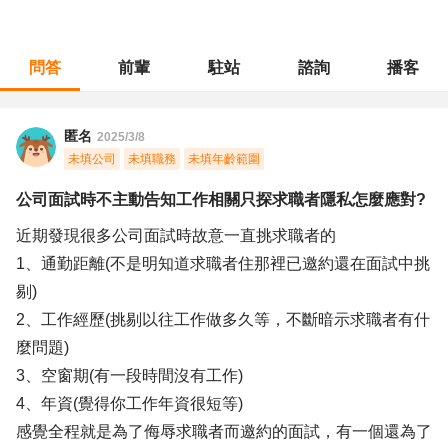
問答
前輩
駐站
諮詢
播客
職涯診所
/
客戶服務
/
公司面試時不主動告知工作相關只探求職者隱私怎麼應對?
匿名
2025/3/8
未填公司
未填職務
未填年齡範圍
公司面試時不主動告知工作相關只探求職者隱私怎麼應對?
近期發現很多公司面試時故意一直挑求職者的
1、通勤距離(不是明知道求職者住那裡已邀約還在面試中挑
剔)
2、工作經歷(挑剔以往工作做多久等，不斷暗示求職者有什
麼問題)
3、空窗期(有一段時間沒有工作)
4、年資(覺得你工作年資很短等)
感覺全程就是為了侮辱求職者而邀約的面試，有一個還為了