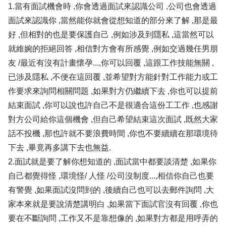
1.當有面試機會時 ,你會透過面試來認識公司 ,公司也會透過
面試來認識你 ,當然能你就會從想知道的部分來了解 ,那是最
好 ,但相對的也是要保護自己 ,例如涉及到隱私 ,這當然可以
就維婉的拒絕回答 ,相信對方會有所感覺 ,例如交過幾任男朋
友 /最近有沒有計畫懷孕...,你可以回覆 ,這跟工作技能無關 ,
已涉及隱私 ,不便在這回覆 ,並希望對方能針對工作能力或工
作要求來詢問相關問題 ,如果對方仍繼續下去 ,你也可以提前
結束面試 ,你可以說也許自己不是很適合這份工工作 ,也感謝
對方公司給你這個機會 ,但自己希望結束這次面試 ,既然大家
話不投機 ,那也許就不要浪費時間 ,你也不要續續在那環境待
下去 ,畢竟再多講下去也無益.
2.面試就是要了解你想知道的 ,面試當中都要談清楚 ,如果你
自己都覺得怪 ,環境怪/ 人怪 /公司沒制度...,相信你自己也要
有警覺 ,如果面試沒問到的 ,後續自己也可以去郵件詢問 ,大
家本來就是要說清楚講明白 ,如果當下面試官沒有回覆 ,你也
要在不斷詢問 ,工作又不是靠想像的 ,如果對方都是用呼弄的