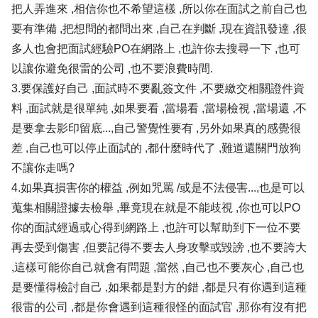
把人弄進來 ,相信你也不希望這樣 ,所以你在面試之前自己也
要有準備 ,把想問的都問出來 ,自己在判斷 ,現在資訊發達 ,很
多人也會把面試經驗PO在網路上 ,也許你去搜尋一下 ,也可
以讓你避免很雷的公司 ,也不要浪費時間.
3.要保護好自己 ,面試時不要亂簽文件 ,不要繳交相關證件資
料 ,面試就是很單純 ,如果要看 ,當場看 ,當場檢視 ,當場還 ,不
是要拿去影印留底...,自己警覺性要有 ,另外如果真的感覺很
差 ,自己也可以停止面試的 ,都什麼時代了 ,難道還關門放狗
不讓你走嗎?
4.如果真損害你的權益 ,例如咒罵 /或是不法侵害...,也是可以
蒐集相關證據去檢舉 ,畢竟現在就是不能歧視 ,你也可以PO
你的面試經過或心得到網路上 ,也許可以幫助到下一位不要
再去受到傷害 ,但要記得不要去人身攻擊或毀謗 ,也不要誇大
,這樣可能你自己就會有問題 ,當然 ,自己也不要灰心 ,自己也
是要懂得檢討自己 ,如果都是對方的錯 ,都是只有你遇到這種
很雷的公司 ,都是你會遇到這種很怪的面試官 ,那你有沒有把