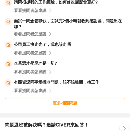
請問根據我的工作經驗，如何修改履歷會更好?
思考方向：
看看提問者怎麼說
面試目的：
面試的目的是讓雙方了解彼此是否適合，而不是單方面的挑
面試一間倉管職缺，面試完2個小時就收到感謝函，問題出在
哪？
剔或攻擊。如果公司態度不友善，可能反映出其內部管理問
看看提問者怎麼說
題。
自我價值：
公司員工快走光了，我也該走嗎
不要因為對方的負面評價而懷疑自我價值。每個人都有不同
看看提問者怎麼說
的職業經歷和背景，這些經歷都是你成長的一部分。
企業選才學歷才是一切?
法律保護：
看看提問者怎麼說
如果遇到惡意攻擊或不合理對待，可以考慮向相關部門（如
有關資深同事愛擺老問題，該不該離開，換工作
勞工局）反映，尋求法律保護。
看看提問者怎麼說
投訴檢舉管道：
勞工局：
更多相關問題
如果遇到不合理的對待或薪資問題，可以向當地勞工局投
訴，尋求協助。
勞動監察部門：
問題還沒被解決嗎？邀請GIVER來回答！