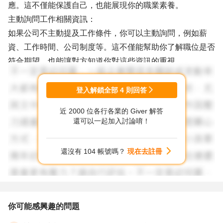
應。這不僅能保護自己，也能展現你的職業素養。
主動詢問工作相關資訊：
如果公司不主動提及工作條件，你可以主動詢問，例如薪
資、工作時間、公司制度等。這不僅能幫助你了解職位是否
符合期望，也能讓對方知道你對這些資訊的重視。
設定界限：
如果對方問題過於私人或不合理，可以禮貌地拒絕回答。例
登入解鎖全部
4
則回答
如：「這個問題與工作能力無關，我不便回答。」
近 2000 位各行各業的 Giver 解答
記錄面試過程：
還可以一起加入討論唷！
如果情況允許，可以錄音或記錄面試過程，以備後續需要時
使用。但要注意，錄音前應告知對方並獲得同意，以免觸犯
還沒有 104 帳號嗎？
現在去註冊
法律。
評估公司文化：
面試是雙向選擇的過程，你可以通過面試官的態度和問題來
評估公司文化是否適合你。如果感到不適，可以考慮是否繼
你可能感興趣的問題
續參與該公司的招聘流程。