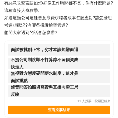
有惡意攻擊言語如:你好像工作時間都不長，你有什麼問題?
這種直接人身攻擊。
如遇這類公司這種惡意浪費求職者成本怎麼應對?該怎麼思
考這些狀況?有哪些投訴檢舉管道?
想問大家遇到的話會怎麼辦?
面試被挑剔正常，劣才本該知難而退
不提公司制度即不打算錄不留個資爽
快走人
無視對方態度硬問薪水制度，這才是
面試重點
錄音問答拍照填寫資料直接向勞工局
反映
11
人投票・
投票已結束
查看投票結果