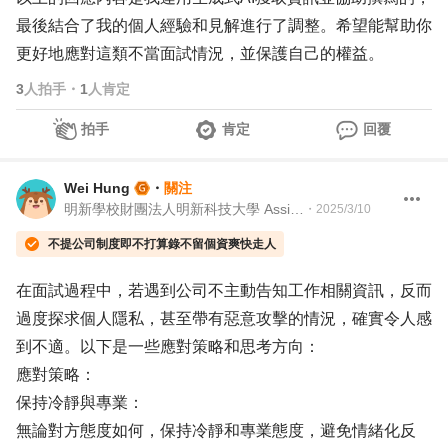
最後結合了我的個人經驗和見解進行了調整。希望能幫助你
更好地應對這類不當面試情況，並保護自己的權益。
3
人拍手
・
1
人肯定
拍手
肯定
回覆
Wei Hung
・
關注
明新學校財團法人明新科技大學 Assistant Professor
・
2025/3/10
不提公司制度即不打算錄不留個資爽快走人
在面試過程中，若遇到公司不主動告知工作相關資訊，反而
過度探求個人隱私，甚至帶有惡意攻擊的情況，確實令人感
到不適。以下是一些應對策略和思考方向：
應對策略：
保持冷靜與專業：
無論對方態度如何，保持冷靜和專業態度，避免情緒化反