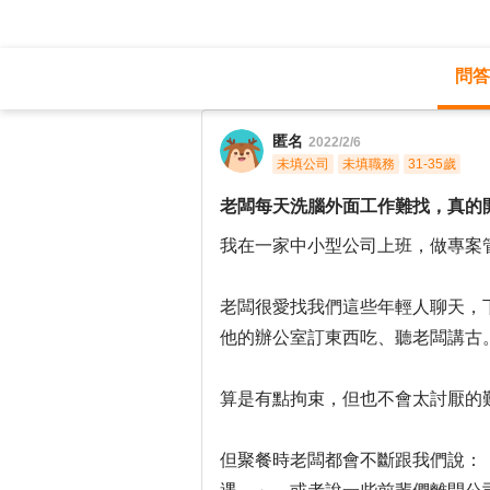
問答
職涯診所
/
專案管理
/
匿名
2022/2/6
未填公司
未填職務
31-35歲
老闆每天洗腦外面工作難找，真的
我在一家中小型公司上班，做專案
老闆很愛找我們這些年輕人聊天，
他的辦公室訂東西吃、聽老闆講古
算是有點拘束，但也不會太討厭的
但聚餐時老闆都會不斷跟我們說：