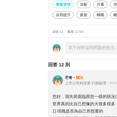
專案管理
加薪
升遷
求
自我提升
薪資
轉職
離
回答
12
觀看
11780
回答
12
則
芒奇
・
關注
上市公司科技業 行銷副理
・
2022
您好，我先前面臨跟您一樣的狀況(
世界真的比自己想像的大很多很多
1) 現職是否為自己所想要的