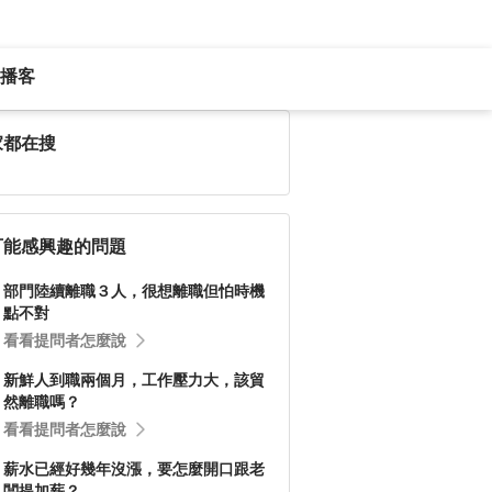
播客
家都在搜
可能感興趣的問題
部門陸續離職３人，很想離職但怕時機
點不對
看看提問者怎麼說
新鮮人到職兩個月，工作壓力大，該貿
然離職嗎？
看看提問者怎麼說
薪水已經好幾年沒漲，要怎麼開口跟老
闆提加薪？