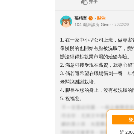
拍手
張精言
・
關注
104 職涯診所 Giver
・
2022/2/6
1. 在一家中小型公司上班，做專
像慢慢的也開始有點被洗腦了，變
辦法經得起就業市場的殘酷考驗。
2. 滿意可接受現在薪資，就專心
3. 倘若還希望在職場衝刺一番，
老闆說謝謝栽培。
4. 腳長在您的身上，沒有被洗腦的
5. 祝福您。
登
近 20