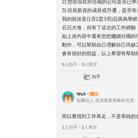
2) 您在現在所任職的公司是否已
3) 目前薪資的成長或升遷，是否有
我的狀況是(1否2是3否)且因為
石沉大海，但有了這次的工作經驗
如上述內容中還有您想繼續任職的
動作，可以幫助自己理解自己尚缺
會有很好的助益，以上希望有幫助
5
人拍手
・
3
人肯定
拍手
Well
・
關注
財團法人 資深產業策略研究員
・
所以要找到工作再走，不是單純的
1
人拍手
・
2
人肯定