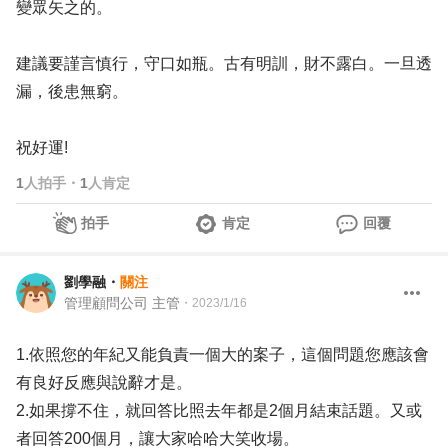
變眾矢之的。
建議要謹言慎行，守口如瓶。古有明訓，財不露白。一旦透
漏，後患無窮。
祝好運!
1
人拍手
・
1
人肯定
拍手
肯定
回覆
劉學融
・
關注
管理顧問公司 主管
・
2023/1/16
1.依照您的年紀又能負責一個大的案子，這個問題您應該會
有良好反應與說辭才是。
2.如果撐不住，就回答比照去年都是2個月結束話題。又或
者回答200個月，讓大家哈哈大笑收場。