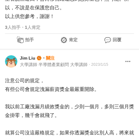
以，不說是在保護您自己。
以上供您參考，謝謝！
3
人拍手
・
1
人肯定
拍手
肯定
回覆
Jim Liu
・
關注
大學講師 半導體產業顧問 大學講師
・
2023/1/15
注意公司的規定，
有些公司會規定洩漏薪資獎金最嚴重開除。
我以前工廠洩漏月績效獎金的，少則一個月，多則三個月獎
金掛零，幾千會就飛了。
就算公司沒這嚴格規定，如果你透漏獎金比別人高，將來就