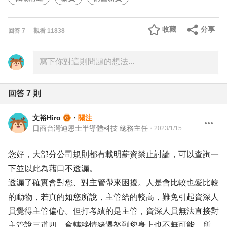
收藏
分享
回答
7
觀看
11838
回答
7
則
文裕Hiro
・
關注
日商台灣迪恩士半導體科技 總務主任
・
2023/1/15
您好，大部分公司規則都有載明薪資禁止討論，可以查詢一
下並以此為藉口不透漏。
透漏了確實會對您、對主管帶來困擾。人是會比較也愛比較
的動物，若真的如您所說，主管給的較高，難免引起資深人
員覺得主管偏心。但打考績的是主管，資深人員無法直接對
主管說三道四，會轉移情緒遷怒到您身上也不無可能。所