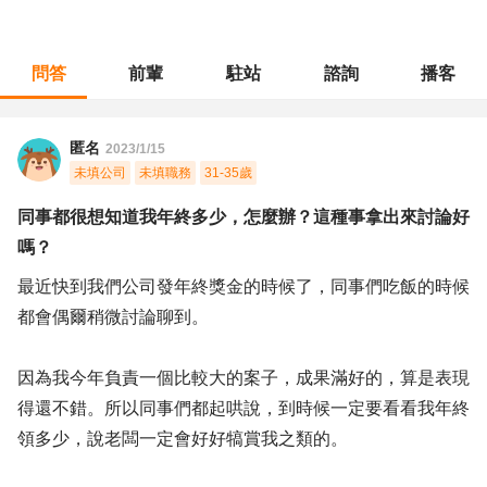
問答
前輩
駐站
諮詢
播客
職涯診所
/
行銷廣告
/
同事都很想知道我年終多少，怎麼辦？這種事拿出來討論好嗎？
匿名
2023/1/15
未填公司
未填職務
31-35歲
同事都很想知道我年終多少，怎麼辦？這種事拿出來討論好
嗎？
最近快到我們公司發年終獎金的時候了，同事們吃飯的時候
都會偶爾稍微討論聊到。
因為我今年負責一個比較大的案子，成果滿好的，算是表現
得還不錯。所以同事們都起哄說，到時候一定要看看我年終
領多少，說老闆一定會好好犒賞我之類的。