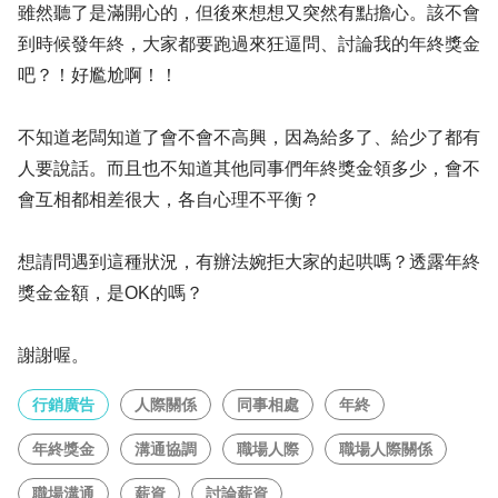
雖然聽了是滿開心的，但後來想想又突然有點擔心。該不會
到時候發年終，大家都要跑過來狂逼問、討論我的年終獎金
吧？！好尷尬啊！！
不知道老闆知道了會不會不高興，因為給多了、給少了都有
人要說話。而且也不知道其他同事們年終獎金領多少，會不
會互相都相差很大，各自心理不平衡？
想請問遇到這種狀況，有辦法婉拒大家的起哄嗎？透露年終
獎金金額，是OK的嗎？
謝謝喔。
行銷廣告
人際關係
同事相處
年終
年終獎金
溝通協調
職場人際
職場人際關係
職場溝通
薪資
討論薪資