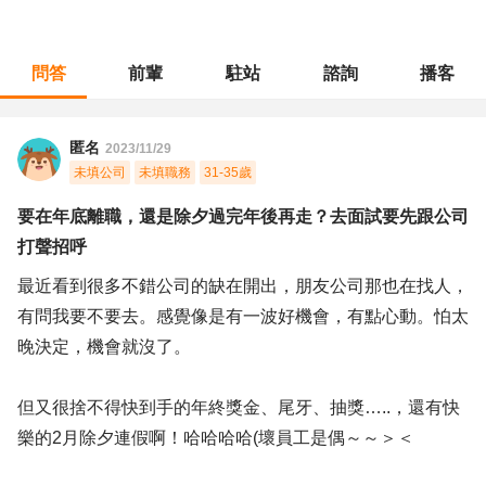
問答
前輩
駐站
諮詢
播客
職涯診所
/
財會稅務
/
要在年底離職，還是除夕過完年後再走？去面試要先跟公司打聲招呼
匿名
2023/11/29
未填公司
未填職務
31-35歲
要在年底離職，還是除夕過完年後再走？去面試要先跟公司
打聲招呼
最近看到很多不錯公司的缺在開出，朋友公司那也在找人，
有問我要不要去。感覺像是有一波好機會，有點心動。怕太
晚決定，機會就沒了。
但又很捨不得快到手的年終獎金、尾牙、抽獎…..，還有快
樂的2月除夕連假啊！哈哈哈哈(壞員工是偶～～＞＜