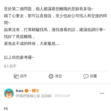
至於第二個問題，個人建議看您離職的意願有多強~
鐵了心要走，那可以直接說，至少也給公司找人和交接的時
間~
如果沒有，打算騎驢找馬，邊找邊看的話，建議低調行事~
找好了再提離職，
避免走不成的時候，大家尷尬....
以上供您參考囉~
3
人拍手
拍手
肯定
回覆
Kate
・
關注
呼嚕呼嚕聊心室 諮詢師
・
2023/11/29
Hi