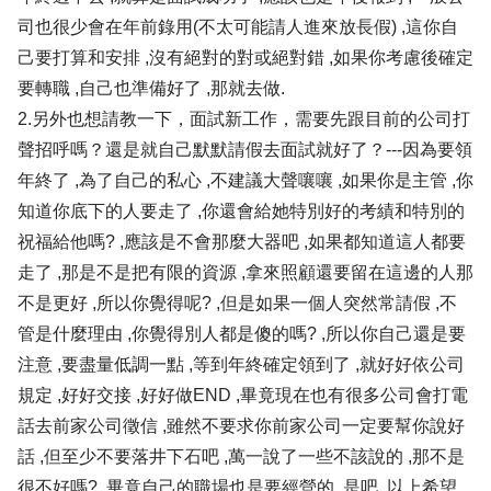
司也很少會在年前錄用(不太可能請人進來放長假) ,這你自
己要打算和安排 ,沒有絕對的對或絕對錯 ,如果你考慮後確定
要轉職 ,自己也準備好了 ,那就去做.
2.另外也想請教一下，面試新工作，需要先跟目前的公司打
聲招呼嗎？還是就自己默默請假去面試就好了？---因為要領
年終了 ,為了自己的私心 ,不建議大聲嚷嚷 ,如果你是主管 ,你
知道你底下的人要走了 ,你還會給她特別好的考績和特別的
祝福給他嗎? ,應該是不會那麼大器吧 ,如果都知道這人都要
走了 ,那是不是把有限的資源 ,拿來照顧還要留在這邊的人那
不是更好 ,所以你覺得呢? ,但是如果一個人突然常請假 ,不
管是什麼理由 ,你覺得別人都是傻的嗎? ,所以你自己還是要
注意 ,要盡量低調一點 ,等到年終確定領到了 ,就好好依公司
規定 ,好好交接 ,好好做END ,畢竟現在也有很多公司會打電
話去前家公司徵信 ,雖然不要求你前家公司一定要幫你說好
話 ,但至少不要落井下石吧 ,萬一說了一些不該說的 ,那不是
很不好嗎? ,畢竟自己的職場也是要經營的 ,是吧 ,以上希望