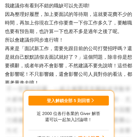
我建議你有看到不錯的職缺可以先丟唷!
因為整理好履歷，加上要面試的等待期，這就要花費不少的
時間，再加上你現在工作你要查一下你工作多久了，要離職
也要有預告期，也許算一下也差不多是過年之後了呢。
所以會建議你同步進行唷！
再來是「面試新工作，需要先跟目前的公司打聲招呼嗎？還
是就自己默默請假去面試就好了？」這個問題，除非你是想
要裸辭，或者年終不會影響，不然建議不要先說唷！這些都
會影響呢！不只影響錢，還會影響公司人員對你的看法，都
要考量進去唷！
你可以站在你了解公司的角度去想，今天你要離職他們會有
什麼樣的想法呢?
登入解鎖全部
5
則回答
希望回答有幫助到你~
近 2000 位各行各業的 Giver 解答
有其他想聊的也歡迎來我的首頁找到我唷 : )
還可以一起加入討論唷！