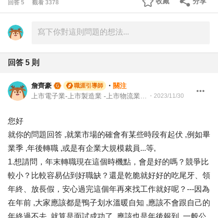
收藏
分享
回答
5
觀看
3378
回答
5
則
詹齊豪
・
關注
職涯引導師
上市電子業-上市製造業 -上市物流業 -上市餐飲服務業 104 Giver 職涯引導師 第003202410005號
・
2023/11/30
您好
就你的問題回答 ,就業市場的確會有某些時段有起伏 ,例如畢
業季 ,年後轉職 ,或是有企業大規模裁員...等,
1.想請問，年末轉職現在這個時機點，會是好的嗎？競爭比
較小？比較容易佔到好職缺？還是乾脆就好好的吃尾牙、領
年終、放長假，安心過完這個年再來找工作就好呢？---因為
在年前 ,大家應該都是鴨子划水溫暖自知 ,應該不會跟自己的
年終過不去 ,就算是面試成功了 ,應該也是年後報到 ,一般公