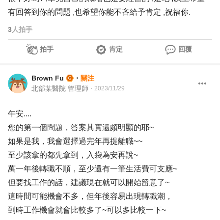
有回答到你的問題 ,也希望你能不吝給予肯定 ,祝福你.
3
人拍手
拍手
肯定
回覆
Brown Fu
・
關注
北部某醫院 管理師
・
2023/11/29
午安....
您的第一個問題，答案其實還頗明顯的耶~
如果是我，我會選擇過完年再提離職~~
至少該拿的都先拿到，入袋為安再說~
萬一年後轉職不順，至少還有一筆生活費可支應~
但要找工作的話，建議現在就可以開始留意了~
這時間可能機會不多，但年後容易出現轉職潮，
到時工作機會就會比較多了~可以多比較一下~