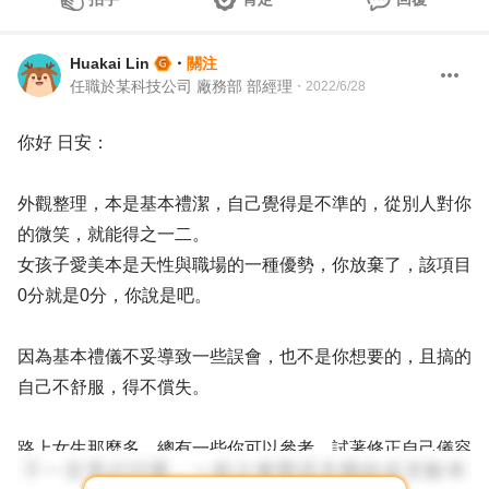
Huakai Lin
・
關注
任職於某科技公司 廠務部 部經理
・
2022/6/28
你好 日安：
外觀整理，本是基本禮潔，自己覺得是不準的，從別人對你
的微笑，就能得之一二。
女孩子愛美本是天性與職場的一種優勢，你放棄了，該項目
0分就是0分，你說是吧。
因為基本禮儀不妥導致一些誤會，也不是你想要的，且搞的
自己不舒服，得不償失。
路上女生那麼多，總有一些你可以參考，試著修正自己儀容
及穿搭建議，生活會更精彩。