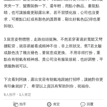
夾夾一下、髮圈裝飾一下。還年輕，用點小飾品、畫龍點
睛，也可讓臉龐更顯露出來。若不習慣化妝，公司也沒要
求，可擦點口紅或有顏色的護唇膏，顯出好氣色(記得也要
卸妝)。
3.留意姿勢體態，走路抬頭挺胸。不然若穿著過於寬鬆又彎
腰駝背，就容易被看成精神不佳，非上班狀況。舊T若太皺
或顏色洗了幾次褪色，要留意或更換。 不用非得打扮，重
點在有朝氣有精神感。貴公司沒有服裝規範，也好調整，平
價服飾就可以。
下次看到阿姨，露出笑容有朝氣地跟她打招呼，讓她對你更
有印象就好了。 希望以上資訊有幫助到你，祝福你。
5
人拍手
・
1
人肯定
拍手
肯定
回覆