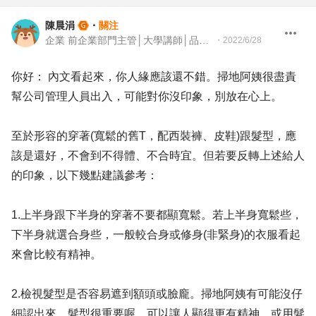
陳晨涓
・
關注
企業 前企業部門主管│大學講師│品牌與組織發展顧問
・
2022/6/28
你好： 內文看起來，你人緣應該還不錯。掃地阿姨很盡責
幫公司管理人員出入，可能對你沒印象，別放在心上。
至於形容的穿著(寬鬆的舊T，配西裝褲、皮鞋)跟髮型，應
該是還好，不會到不得體、不合時宜。但若要反轉上述給人
的印象，以下幾點建議參考：
1.上半身跟下半身的穿著不要都顯寬鬆。若上半身寬鬆些，
下半身就選合身些，一般較合身或修身(非緊身)的衣服看起
來會比較有精神。
2.檢視髮型是否容易遮到額頭或臉龐。掃地阿姨有可能沒仔
細認出來。髮型很重要喔，可以讓人顯得更有精神。或用髮