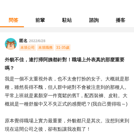
問答
前輩
駐站
諮詢
播客
職涯診所
/
軟體工程
/
外貌不佳，連打掃阿姨都針對！職場上外表真的那麼重要嗎？
匿名
2022/6/28
未填公司
未填職務
31-35歲
外貌不佳，連打掃阿姨都針對！職場上外表真的那麼重要
嗎？
我是一個不太重視外表，也不太會打扮的女子。大概就是那
種，雖然長得不醜，但人群中絕對不會被注意到的那種人。
平常上班就是素顏穿一件寬鬆的舊T，配西裝褲、皮鞋。大
概就是一種舒服中又不失正式的感覺吧？(我自己覺得啦～)
原本覺得職場上實力最重要，外貌都只是其次。沒想到來到
現在這間公司之後，卻有點讓我改觀了！