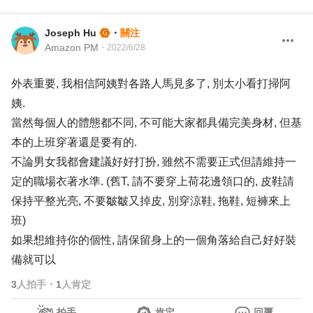
Joseph Hu
・
關注
Amazon PM
・
2022/6/28
外表重要, 我相信阿姨對各路人馬見多了, 別太小看打掃阿
姨.
當然每個人的體態都不同, 不可能大家都具備完美身材, 但基
本的上班穿著還是要有的.
不論男女我都會建議好好打扮, 雖然不需要正式但請維持一
定的職場衣著水準. (舊T, 請不要穿上荷花邊領口的, 皮鞋請
保持平整光亮, 不要皺皺又掉皮, 別穿涼鞋, 拖鞋, 短褲來上
班)
如果想維持你的個性, 請保留身上的一個角落給自己好好裝
備就可以
3
人拍手
・
1
人肯定
拍手
肯定
回覆