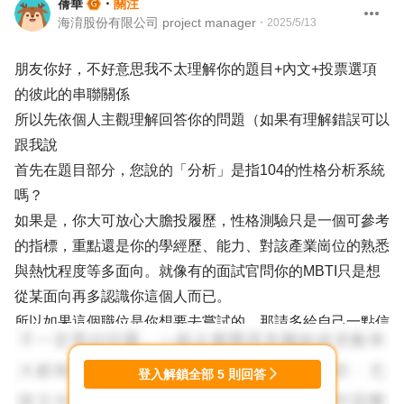
蒨華
・
關注
海淯股份有限公司 project manager
・
2025/5/13
朋友你好，不好意思我不太理解你的題目+內文+投票選項
的彼此的串聯關係
所以先依個人主觀理解回答你的問題（如果有理解錯誤可以
跟我說
首先在題目部分，您說的「分析」是指104的性格分析系統
嗎？
如果是，你大可放心大膽投履歷，性格測驗只是一個可參考
的指標，重點還是你的學經歷、能力、對該產業崗位的熟悉
與熱忱程度等多面向。就像有的面試官問你的MBTI只是想
從某面向再多認識你這個人而已。
所以如果這個職位是你想要去嘗試的，那請多給自己一點信
心，把履歷準備好就投下去吧！
其次再內文部分，關於「給主管背鍋」
登入解鎖全部
5
則回答
如果你信任你公司的HR，那你可以去尋求他們的幫助，把