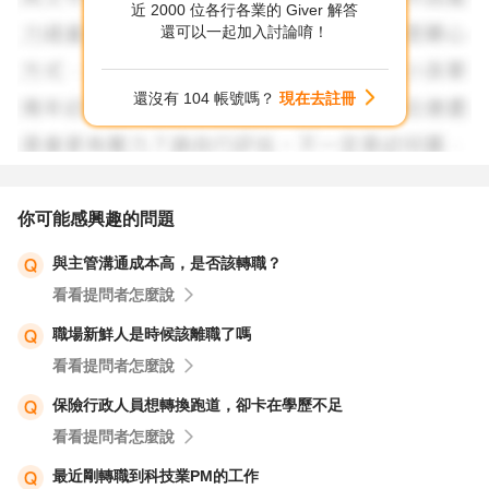
近 2000 位各行各業的 Giver 解答
這種背鍋情形告知他們尋求解方。
還可以一起加入討論唷！
同時請記得留存背鍋證據，好讓自己是有佐證進行申訴。
當然，如果你打算離職且沒打算爭一口氣，那就選擇早點離
還沒有 104 帳號嗎？
現在去註冊
開就行。
最後是選項部分，個性vs能力
個性這東西很難改，相信您也清楚。如果你確定你的個性不
是那種會對工作對同事造成負面影響的，那就沒必要去壓抑
你可能感興趣的問題
它（這樣對身體不好~）
與主管溝通成本高，是否該轉職？
能力是可以隨時精進的，你確立一下自己的職涯方向，如果
看看提問者怎麼說
有發現什麼不足的就去學，能力咱們不嫌多：）
以上供您參考~~
職場新鮮人是時候該離職了嗎
看看提問者怎麼說
保險行政人員想轉換跑道，卻卡在學歷不足
看看提問者怎麼說
最近剛轉職到科技業PM的工作