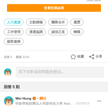
投票已結束
查看投票結果
人力資源
主動積極
團隊合作
履歷
工作管理
溝通協調
誠信正直
轉職
顧客服務
收藏
分享
回答
5
觀看
3334
回答
5
則
Wei Hung
・
關注
明新學校財團法人明新科技大學 Assistant Professor
・
2025/5/13