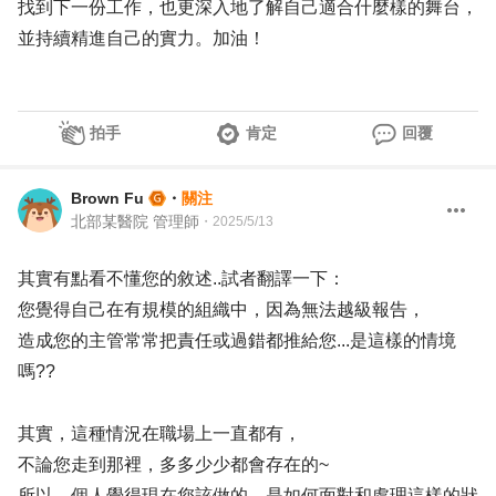
找到下一份工作，也更深入地了解自己適合什麼樣的舞台，
並持續精進自己的實力。加油！
拍手
肯定
回覆
Brown Fu
・
關注
北部某醫院 管理師
・
2025/5/13
其實有點看不懂您的敘述..試者翻譯一下：
您覺得自己在有規模的組織中，因為無法越級報告，
造成您的主管常常把責任或過錯都推給您...是這樣的情境
嗎??
其實，這種情況在職場上一直都有，
不論您走到那裡，多多少少都會存在的~
所以，個人覺得現在您該做的，是如何面對和處理這樣的狀