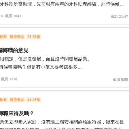
牙科診所當助理，先前就有兩年的牙科助理經驗，那時候候職
都是老鳥，只有我一個新人，因為同事間的冷漠對待，排擠，
+4
觀看
1841
6/21 21:47
覺得自己做得不是很好
醫做了兩個半月，醫生覺得我的能力不是很好，很笨拙要求很
務業
醫療保健
31-35歲
，那我卻是工作能力上確實比較遲鈍，加上每天面對挨罵心裡
關轉職的意見
受，真的覺得不想再勉強自己，所以剛離職⋯
很穩定，但是沒發展，而且沒時間發展副業。
換跑道從來沒有做過的工廠，我想嘗試看看想要找一個穩定，
個時候轉職嗎 ? 但是有小孩又要考慮很多
轉職過來人的想法，以及沒轉職成功還是繼續待在原產業的想法 ?
觀看
1220
6/18 5:55
務業
醫療保健
41-45歲
想轉職來得及嗎？
業但立即步入家庭，沒有環工環安相關經驗跟證照，後來在長