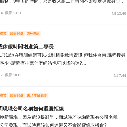
服務了9年多的時間，只是收入跟工作時間不太穩定導致身心俱
定假日與星期六時常被排班，錯過很多家庭活動，老公跟小孩
+4
觀看
1313
4/9 13:40
頭考相關證照找相關產業比較穩定，但擔心歲數跟經驗，請問
還有機會進入相關產業工作嗎？
務業
醫療保健
36-40歲
或休假時間增進第二專長
,只知道在職訓練網可以找到相關栽培資訊,但我住台南,課程搜尋
區少~請問有推薦什麼網站也可以找的嗎?
吃等死
+7
觀看
1031
4/1 7:44
務業
醫療保健
未填年齡範圍
問現職公司名稱如何迴避拒絕
換新職場，因為還沒提辭呈，面試時若被詢問現有公司名稱，
公司發現，面試時應該如何迴避又不會影響錄取機會?