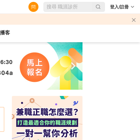
問
登入/註冊
播客