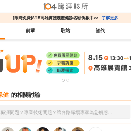
[限時免費]8/15高雄實體履歷健診名額倒數中>>
了解更多
前輩
駐站
諮詢
保健
的相關討論