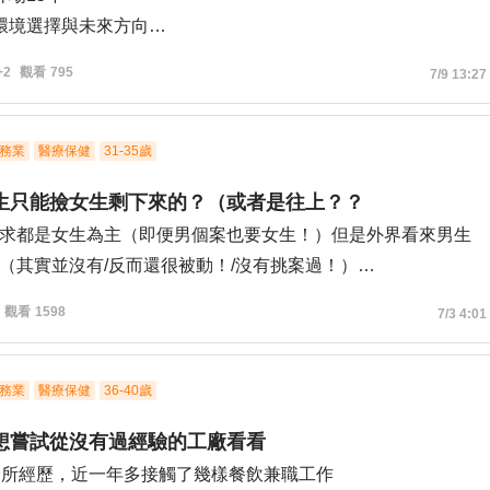
環境選擇與未來方向
有找到，是否建議先申請一次失能給付後再尋找？
+2
觀看
795
7/9 13:27
級
務業
醫療保健
31-35歲
找
生只能撿女生剩下來的？（或者是往上？？
求都是女生為主（即便男個案也要女生！）但是外界看來男生
（其實並沒有/反而還很被動！/沒有挑案過！）
不應該讓家屬主動要求性別（同性別就可以了！？）
觀看
1598
7/3 4:01
務業
醫療保健
36-40歲
想嘗試從沒有過經驗的工廠看看
診所經歷，近一年多接觸了幾樣餐飲兼職工作