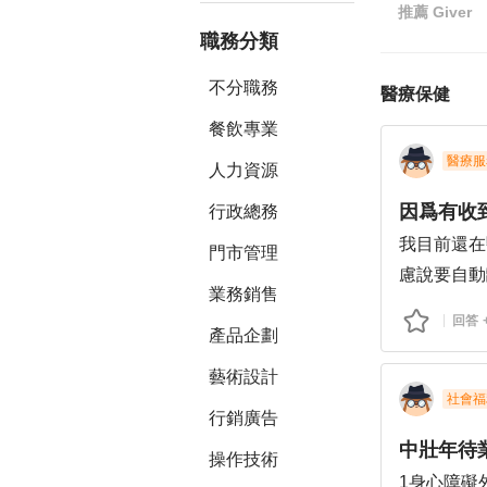
推薦
Giver
職務分類
不分職務
醫療保健
餐飲專業
醫療服
人力資源
因爲有收
行政總務
我目前還在
門市管理
慮說要自動
業務銷售
到資遣費外
回答
產品企劃
嗎？
藝術設計
社會福
行銷廣告
中壯年待
操作技術
1身心障礙