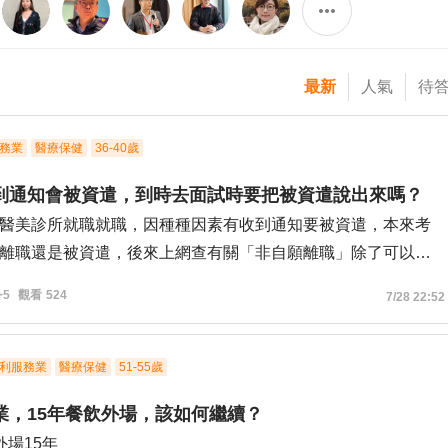
最新
人氣
待
務業
醫療保健
36-40歲
到通知會被資遣，到時去面試時要把被資遣說出來嗎？
醫美診所就職就職，因種種因素有收到通知要被資遣，本來考
離職還是被資遣，後來上網查有關「非自願離職」除了可以拿
，還有失業補助金可領，想問1.到時去面試時要把被資遣說出來
+5
觀看
524
7/28 22:52
利服務業
醫療保健
51-55歲
業，15年餐飲外場，該如何繼續？
外場15年