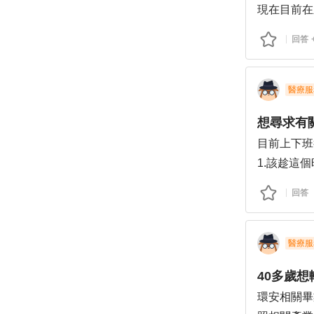
現在目前在
場上的同事
回答
那時候也是
，因此離職
目前這件牙
醫療服
高很會罵人
想尋求有
面真的很難
目前上下班
現在想要轉
1.該趁這
2.想了解
回答
醫療服
40多歲
環安相關畢