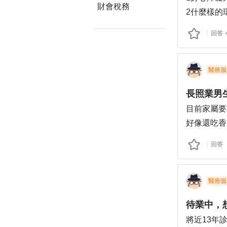
財會稅務
2什麼樣的
3若一時沒
回答
4體力不足
5沒有考丙
6想創業
醫療服
7助手怎麼
長照業男
目前家屬要
好像還吃香
我覺得這行
回答
醫療服
待業中，
將近13年