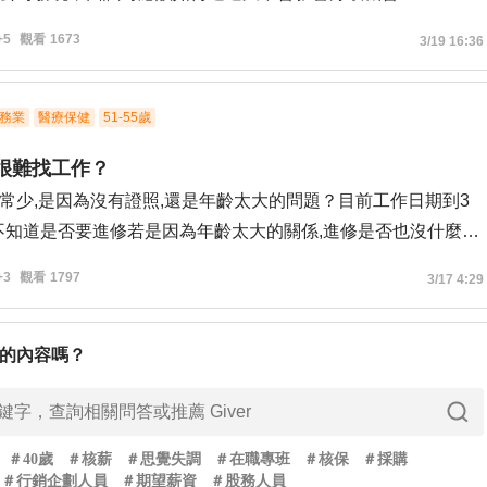
+5
觀看
1673
3/19 16:36
務業
醫療保健
51-55歲
否很難找工作？
常少,是因為沒有證照,還是年齡太大的問題？目前工作日期到3
,不知道是否要進修若是因為年齡太大的關係,進修是否也沒什麼用
+3
觀看
1797
3/17 4:29
的內容嗎？
：
＃
40歲
＃
核薪
＃
思覺失調
＃
在職專班
＃
核保
＃
採購
＃
行銷企劃人員
＃
期望薪資
＃
股務人員