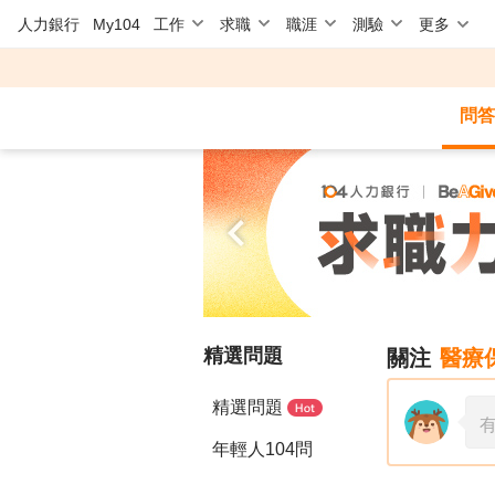
人力銀行
My104
工作
求職
職涯
測驗
更多
問答
精選問題
關注
醫療
精選問題
年輕人104問