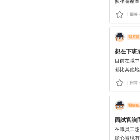
照相關產業
疲，而且國
回答
們支持我回
現在回頭考
醫療服
想在下班
目前在職中
都比其他地
真的不想混
回答
醫療服
面試官詢
在職員工想
擔心被現有