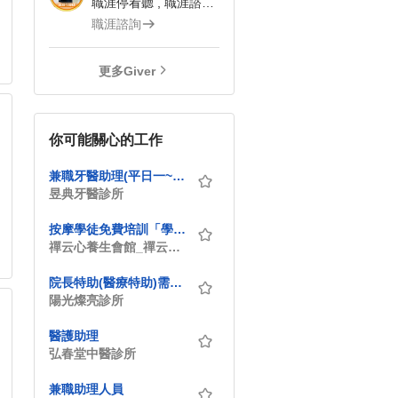
職涯停看聽 , 職涯諮詢師
職涯諮詢
更多Giver
你可能關心的工作
兼職牙醫助理(平日一~五.每周排8診-10診)
昱典牙醫診所
按摩學徒免費培訓「學成月入6萬 ~10萬」
禪云心養生會館_禪云心有限公司
院長特助(醫療特助)需有醫療背景
陽光燦亮診所
醫護助理
弘春堂中醫診所
兼職助理人員