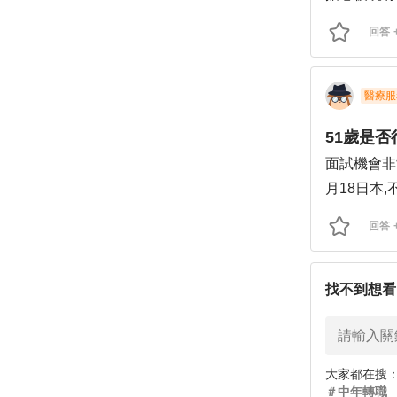
回答
醫療服
51歲是
面試機會非
月18日本
了
回答
找不到想看
大家都在搜
＃
中年轉職