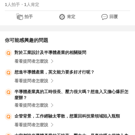
1
人拍手
・
1
人肯定
拍手
肯定
回覆
你可能感興趣的問題
對於工業設計及半導體產業的相關疑問
看看提問者怎麼說
想進半導體產業，英文能力要多好才行呢？
看看提問者怎麼說
半導體產業真的工時很長、壓力很大嗎？想進入又擔心爆肝怎
麼辦？
看看提問者怎麼說
企管背景，工作經驗太零散，想重回科技業領域陷入瓶頸
看看提問者怎麼說