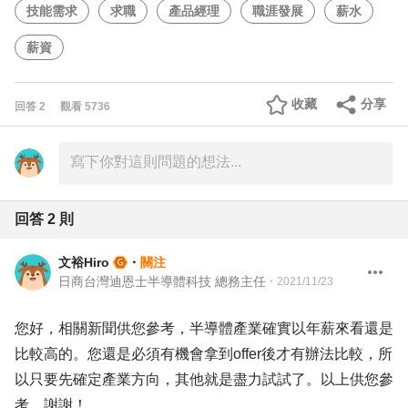
技能需求
求職
產品經理
職涯發展
薪水
薪資
收藏
分享
回答
2
觀看
5736
回答
2
則
文裕Hiro
・
關注
日商台灣迪恩士半導體科技 總務主任
・
2021/11/23
您好，相關新聞供您參考，半導體產業確實以年薪來看還是
比較高的。您還是必須有機會拿到offer後才有辦法比較，所
以只要先確定產業方向，其他就是盡力試試了。以上供您參
考，謝謝！