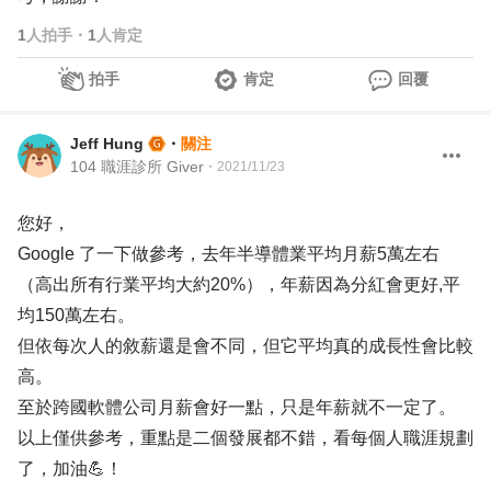
1
人拍手
・
1
人肯定
拍手
肯定
回覆
Jeff Hung
・
關注
104 職涯診所 Giver
・
2021/11/23
您好，
Google 了一下做參考，去年半導體業平均月薪5萬左右
（高出所有行業平均大約20%），年薪因為分紅會更好,平
均150萬左右。
但依每次人的敘薪還是會不同，但它平均真的成長性會比較
高。
至於跨國軟體公司月薪會好一點，只是年薪就不一定了。
以上僅供參考，重點是二個發展都不錯，看每個人職涯規劃
了，加油💪！