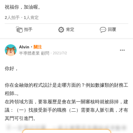
祝福你，加油喔。
2
人拍手
・
1
人肯定
拍手
肯定
回覆
Alvin
・
關注
半導體產業 顧問
・
2021/7/2
你好，
你在金融做的程式設計是走哪方面的？例如數據類的財務工
程師..。
在跨領域方面，要靠履歷是會在第一關審核時就被篩掉，建
議：（一）找接受新手的職務（二）需要靠人脈引薦，才有
其門可引進門。