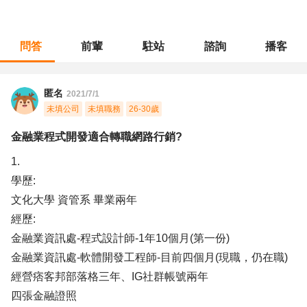
問答
前輩
駐站
諮詢
播客
職涯診所
/
軟體工程
/
金融業程式開發適合轉職網路行銷?
匿名
2021/7/1
未填公司
未填職務
26-30歲
金融業程式開發適合轉職網路行銷?
1.
學歷:
文化大學 資管系 畢業兩年
經歷:
金融業資訊處-程式設計師-1年10個月(第一份)
金融業資訊處-軟體開發工程師-目前四個月(現職，仍在職)
經營痞客邦部落格三年、IG社群帳號兩年
四張金融證照