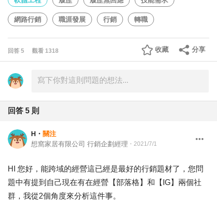
軟體工程
履歷
履歷無回應
技能需求
網路行銷
職涯發展
行銷
轉職
收藏
分享
回答
5
觀看
1318
回答
5
則
H
・
關注
想窩家居有限公司 行銷企劃經理
・
2021/7/1
HI 您好，能跨域的經營這已經是最好的行銷題材了，您問
題中有提到自己現在有在經營【部落格】和【IG】兩個社
群，我從2個角度來分析這件事。