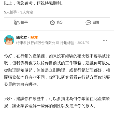
以上，供您參考，預祝轉職順利。
5
人拍手
・
3
人肯定
拍手
肯定
回覆
陳奕君
・
關注
特聿科技行銷股份有限公司 行銷總監
・
2021/7/1
你好，在行銷的產業裡，如果沒有經驗的確比較不容易被錄
取，但我覺得也取決於你目前找的工作職務，建議你可以先
從助理開始做起，無論是企劃助理、或是行銷助理都好，相
關職務都內容有些不同，你可以研究看看在行銷方面你想要
發展的方向有哪些。
另外，建議你在履歷中，可以多描述為何你希望往此產業發
展，讓企業多理解一些你的個性以及選擇你的原因。