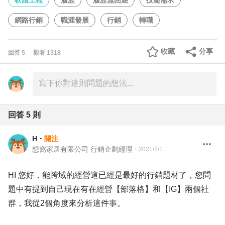
軟體工程
履歷
履歷無回應
技能需求
網路行銷
職涯發展
行銷
轉職
收藏
分享
回答
5
觀看
1318
回答
5
則
H
・
關注
想窩家居有限公司 行銷企劃經理
・
2021/7/1
HI 您好，能跨域的經營這已經是最好的行銷題材了，您問
題中有提到自己現在有在經營【部落格】和【IG】兩個社
群，我從2個角度來分析這件事。