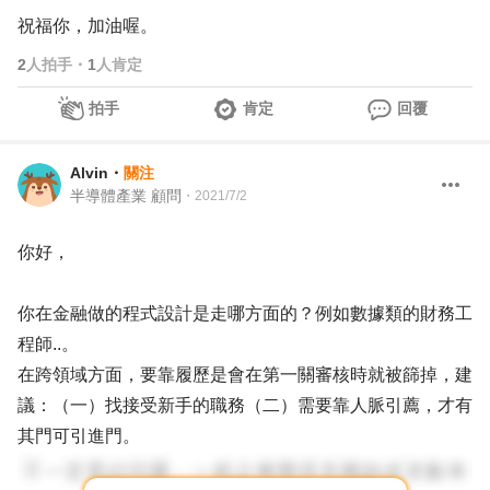
祝福你，加油喔。
2
人拍手
・
1
人肯定
拍手
肯定
回覆
Alvin
・
關注
半導體產業 顧問
・
2021/7/2
你好，
你在金融做的程式設計是走哪方面的？例如數據類的財務工
程師..。
在跨領域方面，要靠履歷是會在第一關審核時就被篩掉，建
議：（一）找接受新手的職務（二）需要靠人脈引薦，才有
其門可引進門。