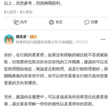
以上，供您參考，預祝轉職順利。
5
人拍手
・
3
人肯定
拍手
肯定
回覆
陳奕君
・
關注
特聿科技行銷股份有限公司 行銷總監
・
2021/7/1
你好，在行銷的產業裡，如果沒有經驗的確比較不容易被錄
取，但我覺得也取決於你目前找的工作職務，建議你可以先
從助理開始做起，無論是企劃助理、或是行銷助理都好，相
關職務都內容有些不同，你可以研究看看在行銷方面你想要
發展的方向有哪些。
另外，建議你在履歷中，可以多描述為何你希望往此產業發
展，讓企業多理解一些你的個性以及選擇你的原因。