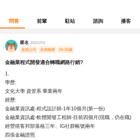
問答
前輩
駐站
諮詢
播客
職涯診所
/
軟體工程
/
金融業程式開發適合轉職網路行銷?
匿名
2021/7/1
未填公司
未填職務
26-30歲
金融業程式開發適合轉職網路行銷?
1.
學歷:
文化大學 資管系 畢業兩年
經歷:
金融業資訊處-程式設計師-1年10個月(第一份)
金融業資訊處-軟體開發工程師-目前四個月(現職，仍在職)
經營痞客邦部落格三年、IG社群帳號兩年
四張金融證照