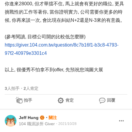
你進來28000, 但才華擋不住, 馬上就會有更好的職位, 更具
挑戰性的工作等著你, 當你證明實力, 公司需要你更多的時
候, 你再來談一次, 會比現在糾結N+2還是N-3來的有意義。
(參考閱讀, 目標公司開的比較低怎麼辦)
https://giver.104.com.tw/question/8c7b16f1-b3c8-4793-
97f2-40979e3301c4
以上, 很優秀不怕拿不到offer, 先預祝您鴻圖大展
3
人拍手
・
2
人肯定
拍手
肯定
回覆
Jeff Hung
・
關注
104 職涯診所 Giver
・
2021/10/28