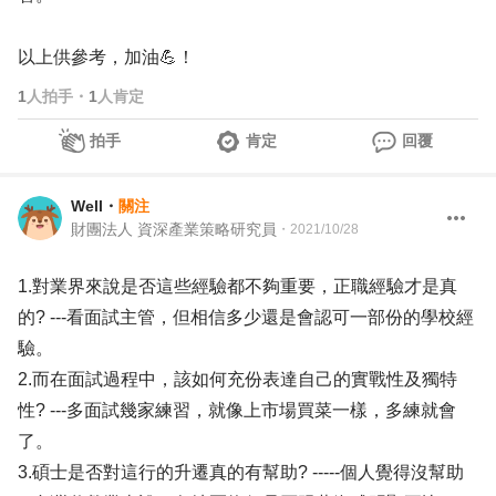
以上供參考，加油💪！
1
人拍手
・
1
人肯定
拍手
肯定
回覆
Well
・
關注
財團法人 資深產業策略研究員
・
2021/10/28
1.對業界來說是否這些經驗都不夠重要，正職經驗才是真
的? ---看面試主管，但相信多少還是會認可一部份的學校經
驗。
2.而在面試過程中，該如何充份表達自己的實戰性及獨特
性? ---多面試幾家練習，就像上市場買菜一樣，多練就會
了。
3.碩士是否對這行的升遷真的有幫助? -----個人覺得沒幫助