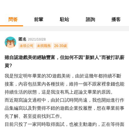
問答
前輩
駐站
諮詢
播客
職涯診所
/
藝術設計
/
雖自認遊戲美術經驗豐富，但如何不因”新鮮人”而被打趴薪資?
匿名
2021/10/28
未填公司
未填職務
26-30歲
雖自認遊戲美術經驗豐富，但如何不因”新鮮人”而被打趴薪
資?
我是預定明年畢業的3D遊戲美術，由於這幾年都持續不斷
接案，內容包括業內各種技術，維持一個不跟家裡拿錢也能
持續生活的狀態，這是我沒有馬上趕論文畢業的原因。
而近期寫論文過程中，由於口試時間尚遠，我也開始進行作
品集編寫以及對覺得不錯的遊戲企業投履歷，想在畢業前事
先了解、甚至提前找到工作。
目前只投了一家同時取得面試，也被主動邀約，正在等待面