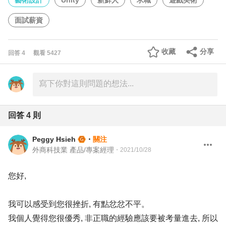
藝術設計
Unity
新鮮人
求職
遊戲美術
面試薪資
收藏
分享
回答
4
觀看
5427
回答
4
則
Peggy Hsieh
・
關注
外商科技業 產品/專案經理
・
2021/10/28
您好,
我可以感受到您很挫折, 有點忿忿不平。
我個人覺得您很優秀, 非正職的經驗應該要被考量進去, 所以