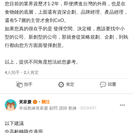
您目前的業界資歷才1-2年，即便擠進台灣的外商，也是在
食物鏈的底層，上面還有資深企劃、品牌經理、產品經理，
還有5-7層的主管才會到CxO。
如果您真的很在乎的是 發揮空間、決定權，應該要找中小
型的公司、新創型的公司，那就會從策略規劃、企劃，到執
行都由您方方面面發揮創意。
以上，提供不同角度想法給您參考。
4
人拍手
・
2
人肯定
拍手
肯定
回覆
黃家慶
・
關注
幸福教練黃家慶 顧問 講師 教練
・
2023/3/27
以下建議
中高齡轉職也適用