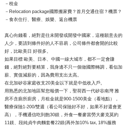
－稅金
－Relocation package國際搬家費？首月交通住宿？機票？
－食衣住行、醫療、娛樂、返台機票
真心向錢看，絕對是往未開發或開發中國家，這種願意去的
人少，要請到條件好的人不容易，公司條件都會開的比較
好，比歐美日 好很多。
如果目標 歐美、日本、中國一線大城市，都不一定會賺
錢，絕對絕對要精算，我身邊不只一個做國際轉調，看似加
薪、實值減薪的，因為費用支出太高。
在北加矽谷家庭收支20美金以下就是中低收入戶。
用熟悉的北加地區幫您報價一下，聖荷西一代矽谷南灣 雅
房不含廁所廚房，月租金就是900-1500美金（看地點），
醫療保險1-200/雙週（看公司保險好不好，如果不好還會更
高），手機通信吃到飽30鎂，外食一餐麥當勞大麥克莫約
11鎂、段純貞牛肉麵套餐22鎂(再外加10% tax, 18%服務