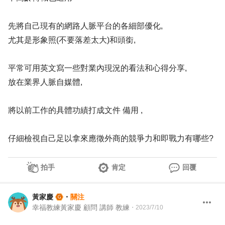
先將自己現有的網路人脈平台的各細部優化,
尤其是形象照(不要落差太大)和頭銜,
平常可用英文寫一些對業內現況的看法和心得分享,
放在業界人脈自媒體,
將以前工作的具體功績打成文件 備用 ,
仔細檢視自己足以拿來應徵外商的競爭力和即戰力有哪些?
拍手
肯定
回覆
黃家慶
・
關注
幸福教練黃家慶 顧問 講師 教練
・
2023/7/10