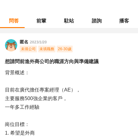
問答
前輩
駐站
諮詢
播客
職涯診所
/
行銷廣告
/
想請問前進外商公司的職涯方向與準備建議
匿名
2023/1/20
未填公司
未填職務
26-30歲
想請問前進外商公司的職涯方向與準備建議
背景概述：
目前在廣代擔任專案經理（AE），
主要服務500強企業的客戶，
一年多工作經驗
崗位目標：
1. 希望是外商