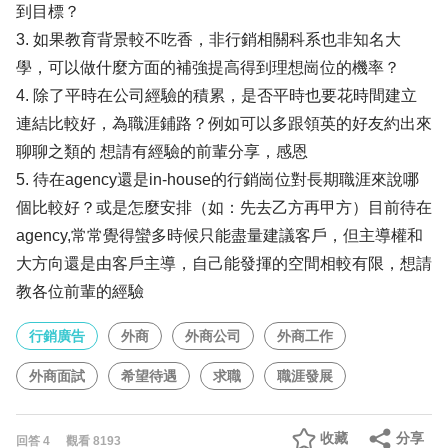
到目標？
3. 如果教育背景較不吃香，非行銷相關科系也非知名大
學，可以做什麼方面的補強提高得到理想崗位的機率？
4. 除了平時在公司經驗的積累，是否平時也要花時間建立
連結比較好，為職涯鋪路？例如可以多跟領英的好友約出來
聊聊之類的 想請有經驗的前輩分享，感恩
5. 待在agency還是in-house的行銷崗位對長期職涯來說哪
個比較好？或是怎麼安排（如：先去乙方再甲方）目前待在
agency,常常覺得蠻多時候只能盡量建議客戶，但主導權和
大方向還是由客戶主導，自己能發揮的空間相較有限，想請
教各位前輩的經驗
行銷廣告
外商
外商公司
外商工作
外商面試
希望待遇
求職
職涯發展
收藏
分享
回答
4
觀看
8193