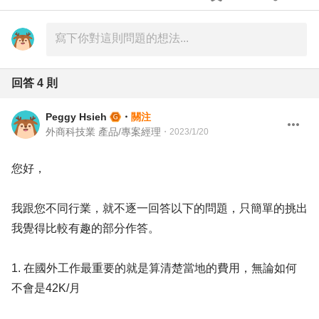
回答
4
則
Peggy Hsieh
・
關注
外商科技業 產品/專案經理
・
2023/1/20
您好，
我跟您不同行業，就不逐一回答以下的問題，只簡單的挑出
我覺得比較有趣的部分作答。
1. 在國外工作最重要的就是算清楚當地的費用，無論如何
不會是42K/月