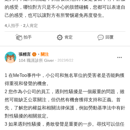
的感受，哪怕對方只是不小心的肢體碰觸，您都可以表達自
己的感受，也可以讓對方有所警惕避免再度發生。
4
人拍手
・
2
人肯定
拍手
肯定
回覆
張精言
・
關注
104 職涯診所 Giver
・
2023/6/22
1 在MeToo事件中，小公司和無名單位的受害者是否能夠獲
得重視和發聲的機會。
2 您作為小公司的員工，遇到性騷擾是一個嚴重的問題，雖
然可能缺乏公眾關注，但仍然有機會獲得支持和正義。首
先，了解您的權益和相關法律保護，例如勞動基準法中有針
對性騷擾的相關規定。
3 如果遇到性騷擾，勇敢發聲是重要的一步。尋找可以信任