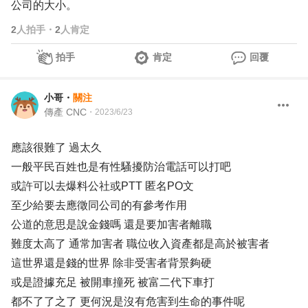
公司的大小。
2
人拍手
・
2
人肯定
拍手
肯定
回覆
小哥
・
關注
傳產 CNC
・
2023/6/23
應該很難了 過太久
一般平民百姓也是有性騷擾防治電話可以打吧
或許可以去爆料公社或PTT 匿名PO文
至少給要去應徵同公司的有參考作用
公道的意思是說金錢嗎 還是要加害者離職
難度太高了 通常加害者 職位收入資產都是高於被害者
這世界還是錢的世界 除非受害者背景夠硬
或是證據充足 被開車撞死 被富二代下車打
都不了了之了 更何況是沒有危害到生命的事件呢