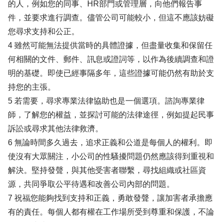
的人，例如您的同事、HR部門或管理層，向他們報告事
件，並要求進行調查。儘管公司可能較小，但這不應該妨礙
您尋求支持和公正。
4 雖然可能無法提供當時的具體證據，但盡量收集和保留任
何相關的文件、郵件、訊息或證詞等，以作為後續調查和證
明的基礎。即使已經事隔多年，這些證據可能仍然有助於支
持您的主張。
5 若需要，尋求專業法律協助也是一個選項。諮詢專業律
師，了解您的權益，並探討可能的法律途徑，例如提起民事
訴訟或尋求其他法律救濟。
6 無論時間多久過去，追求正義和公道是每個人的權利。即
使沒有大眾關注，小公司的性騷擾問題仍然應該得到重視和
解決。堅持發聲，與其他受害者聯繫，尋找組織或社區資
源，共同爭取公平待遇和改善公司內部的問題。
7 祝福您能夠找到支持和正義，勇敢發聲，讓加害者承擔應
有的責任。每個人都有權在工作場所受到尊重和保護，不論