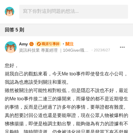
回答
5
則
Amy
・
關注
職涯引導師
資訊科技業 專案經理 ｜104Giver職涯引導師 第003202310016號
・
2023/6/27
您好，
就我自己的觀點來看，今天Me too事件即使發生在小公司，
我認為也應該受到關注和重視。
雖然被關注的可能性相對較低，但是隱忍不說也不好，最近
的Me too事件接二連三的爆開來，而爆發的都不是近期發生
的事情，反而是已經過了許多年的事情，要舉證都有難度。
真的想要討回公道也還是要能舉證，現在公眾人物被爆料的
狒狒揚揚，即便是檢調主動出擊，能夠做為有力的證據有不
足夠時，隨時間流逝，仍會被淡化掉只要是發當下有不舒服