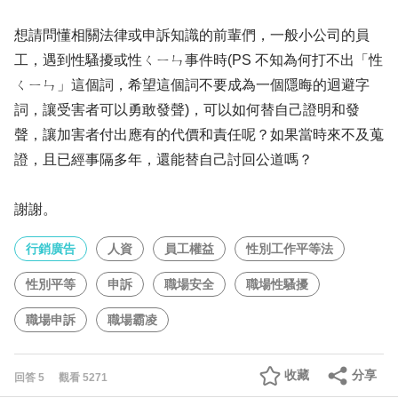
想請問懂相關法律或申訴知識的前輩們，一般小公司的員
工，遇到性騷擾或性ㄑㄧㄣ事件時(PS 不知為何打不出「性
ㄑㄧㄣ」這個詞，希望這個詞不要成為一個隱晦的迴避字
詞，讓受害者可以勇敢發聲)，可以如何替自己證明和發
聲，讓加害者付出應有的代價和責任呢？如果當時來不及蒐
證，且已經事隔多年，還能替自己討回公道嗎？
謝謝。
行銷廣告
人資
員工權益
性別工作平等法
性別平等
申訴
職場安全
職場性騷擾
職場申訴
職場霸凌
收藏
分享
回答
5
觀看
5271