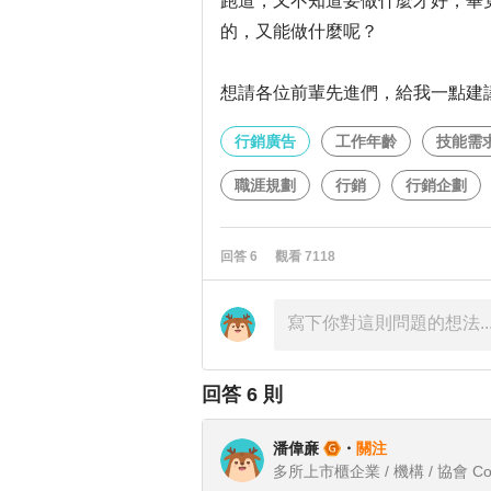
跑道，又不知道要做什麼才好，畢
的，又能做什麼呢？
想請各位前輩先進們，給我一點建
行銷廣告
工作年齡
技能需
職涯規劃
行銷
行銷企劃
回答
6
觀看
7118
回答
6
則
潘偉亷
・
關注
多所上市櫃企業 / 機構 / 協會 Con