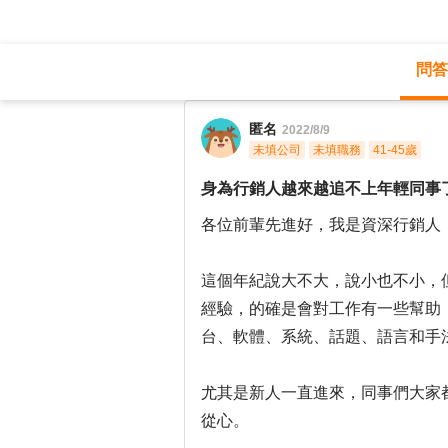
問答
職涯診所
/
行銷廣告
/
匿名
2022/8/9
未填公司
未填職務
41-45歲
身為行銷人越來越追不上年輕同事
各位前輩先進好，我是資深行銷人
這個年紀說大不大，說小也不小，
經驗，的確是會對工作有一些幫助
台、軟體、系統、話題、語言和手
尤其是新人一直進來，同事們大家
從心。