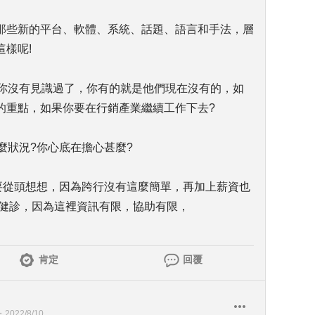
那些新的平台、軟體、系統、話題、語言和手法，層
樣呢!
浪你沒有見識過了，你有的就是他們現在沒有的，如
的重點，如果你要在行銷產業繼續工作下去?
麼狀況?你心底在擔心甚麼?
都要從頭想想，因為跨行沒有這麼簡單，再加上薪資也
歷健診，因為這裡資訊有限，協助有限，
肯定
回覆
・
2022/8/10