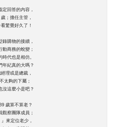
指定回答的內容，
 歲；擔任主管，
一看驚覺好久了！
型錄購物的接續，
行動商務的蛻變；
的時代也是相仿。
們年紀真的大嗎？
總經理或是總裁，
驗也不太夠的下屬；
也沒這麼小是吧？
9 歲算不算老？
我觀察團隊成員；
習 』來定位老少，