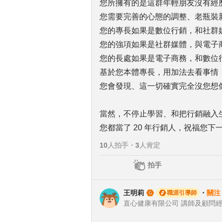
您所擁有的是這群年輕朋友沒有經
您需要完善的心態的調整、老瓶裝
您的專長如果是數位行銷，和社群
您的強項如果是社群媒體，與電子
您的長處如果是電子商務，和數位
基於您本體專長，用加法去看事情
您會發現、這一切確實完全沒您想
當然，不停止學習、和把行銷融入
您都當了 20 年行銷人，祝福您下一
10
人拍手
・
3
人肯定
拍手
王明莉
・
關注
職涯引導師