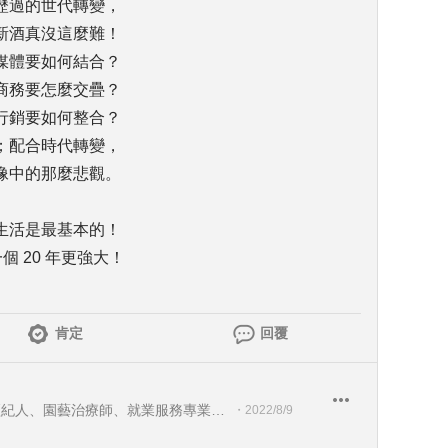
歷過的世代轉變，
新酒真沒這麼難！
媒體要如何結合？
商務要怎麼交疊？
行銷要如何整合？
；配合時代轉變，
像中的那麼悲觀。
生活是最基本的！
個 20 年更強大！
肯定
回覆
直心健康有限公司 講師及顧問經紀人、園藝治療師、就業服務專業人員、104Giver職涯引導師
・
2022/8/9