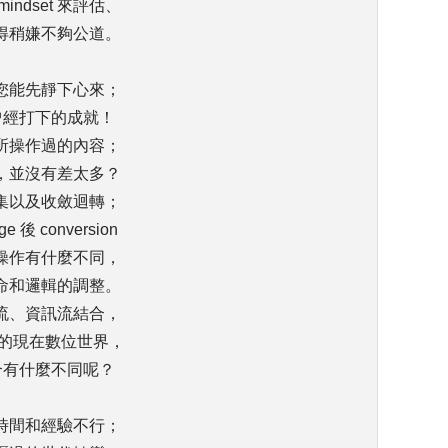
ndset 來評估、
得稍嫌不夠公道。
您能先靜下心來；
曾經打下的成就！
所操作過的內容；
，並沒有差太多？
集以及收斂迴轉；
e 後 conversion
操作有什麼不同，
命和邏輯的調整。
流、資訊流結合，
年後的現在數位世界，
合有什麼不同呢？
時間和經驗不行；