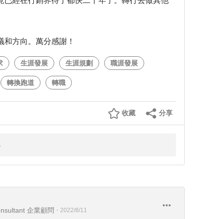
竟已經在行銷界待了都快二十年了。轉行去做其他
議和方向。萬分感謝！
求
生涯發展
生涯規劃
職涯發展
轉換跑道
轉職
收藏
分享
sultant 企業顧問
・
2022/8/11