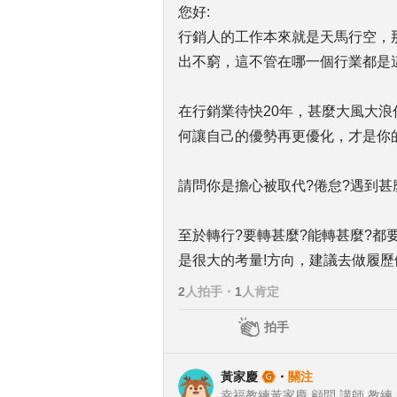
您好:
行銷人的工作本來就是天馬行空，
出不窮，這不管在哪一個行業都是這
在行銷業待快20年，甚麼大風大
何讓自己的優勢再更優化，才是你
請問你是擔心被取代?倦怠?遇到甚
至於轉行?要轉甚麼?能轉甚麼?
是很大的考量!方向，建議去做履
2
人拍手
・
1
人肯定
拍手
黃家慶
・
關注
幸福教練黃家慶 顧問 講師 教練