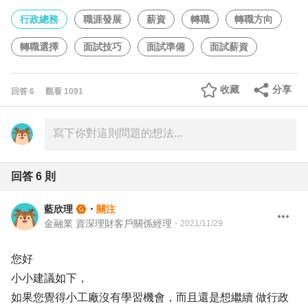
行政總務
職涯發展
薪資
轉職
轉職方向
轉職選擇
面試技巧
面試準備
面試薪資
收藏
分享
回答
6
觀看
1091
回答
6
則
藍欣理
・
關注
金融業 資深理財客戶關係經理
・
2021/11/29
您好
小小建議如下，
如果您覺得小工廠沒有學習機會，而且還是想繼續 做行政