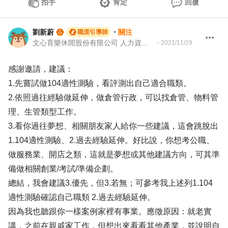
拍手
肯定
回覆
劉新蔚
・
關注
職涯引導師
文心育樂休閒股份有限公司 人力資源副理｜104Giver職涯引導師 第003202410023號
・
2021/11/29
感謝邀請，建議：
1.先嘗試做104適性測驗，看評測出自己適合職類。
2.依照過往經驗做延伸，做倉管行政，可以找倉管、物料管
理、生管類型工作。
3.看你過往夢想、相關朋友家人給你一些建議，這會跳脫出
1.104適性測驗、2.過去經驗延伸。好比說，你想考公職、
做服務業、開店之類，這就是夢想或其他建議方向，可其準
備做相關創業/考試/準備企劃。
總結，我會建議3.優先，但3.若無；可參考我上述列1.104
適性測驗確認自己職類 2.過去經驗延伸。
因為我也聽跟你一樣案例家裡有事業。應徵原因：就老實
講，之前在親戚家工作，但想出來看看其他產業，並說明自