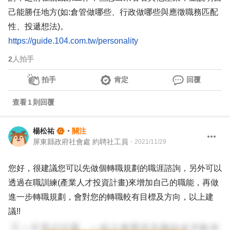
己能勝任地方(如:倉管做哪些、行政做哪些與應徵職務匹配
性、投遞想法)。
https://guide.104.com.tw/personality
2
人拍手
拍手
肯定
回覆
查看
1
則回覆
楊松祐
・
關注
屏東縣政府社會處 約聘社工員
・
2021/11/29
您好，很建議您可以先做個轉職規劃的職涯諮詢，另外可以
透過在職訓練(產業人才投資計畫)來增加自己的職能，再做
進一步轉職規劃，會對您的轉職較有目標及方向，以上建
議!!