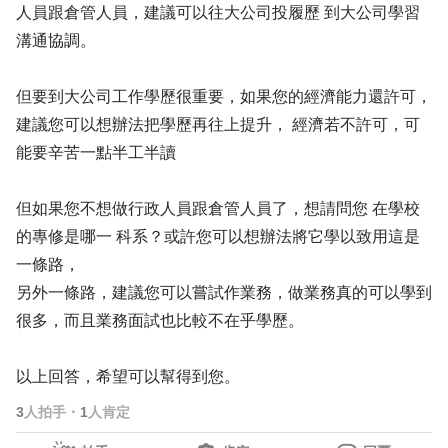
人員跟倉管人員，建議可以往大公司投履歷 到大公司學習
溝通協調。
但要到大公司工作學歷很重要，如果您的經濟能力還許可，
建議您可以想辦法把學歷再往上提升， 經濟若不許可，可
能要辛苦一點半工半讀
但如果您不想做行政人員跟倉管人員了，想請問您 在學校
的專修是哪一 科系？或許您可以想辦法將它學以致用這是
一條路，
另外一條路，建議您可以嘗試作業務，做業務真的可以學到
很多，而且業務面試也比較不在乎學歷。
以上回答，希望可以幫得到您。
3
人拍手
・
1
人肯定