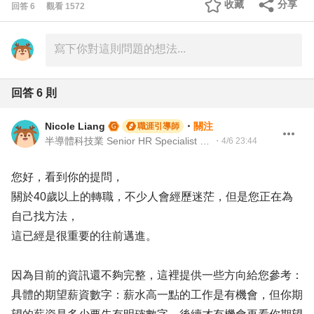
收藏
分享
回答
6
觀看
1572
回答
6
則
Nicole Liang
・
關注
職涯引導師
半導體科技業 Senior HR Specialist ｜104Giver職涯引導師 第003202410031號
・
4/6 23:44
您好，看到你的提問，
關於40歲以上的轉職，不少人會經歷迷茫，但是您正在為
自己找方法，
這已經是很重要的往前邁進。
因為目前的資訊還不夠完整，這裡提供一些方向給您參考：
具體的期望薪資數字：薪水高一點的工作是有機會，但你期