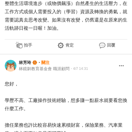
整體生活環境進步（或物價飆漲）自然產生的生活壓力，在
工作方式或個人需要投入的（學習）資源及轉換的勇氣，就
需要認真去思考改變。如果沒有改變，仍舊還是在原來的生
活軌跡日複一日喔！加油。
拍手
肯定
回覆
林芳玲
・
關注
林鏡釧教育基金會 職涯顧問
・
4/7 14:31
您好，
學歷不高、工廠操作技術經驗，想多賺一點薪水就要看您換
什麼工作。
擔任業務也許比較容易快速累積財富，保險業務、汽車業