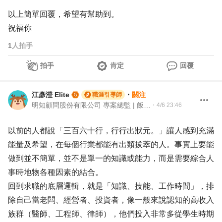
以上簡單回覆，希望有幫助到。
祝福你
1
人拍手
拍手
肯定
回覆
江彥澄 Elite
・
關注
職涯引導師
明知顧問股份有限公司 專案總監 | 飯店人 | 104 Giver職涯引導師
・
4/6 23:46
以前的人都說「三百六十行，行行出狀元。」讓人感到充滿
能量及希望，在每個行業都能有出類拔萃的人。事實上要能
做到並不簡單，並不是單一的知識或能力，而是需要綜合人
事時地物各種因素的結合。
回到求職的底層邏輯，就是「知識、技能、工作時間」，排
除自己當老闆、經營者、投資者，像一般來說認知的高收入
族群（醫師、工程師、律師），他們投入非常多從學生時期