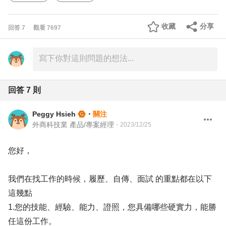
收藏
分享
回答
7
觀看
7697
回答
7
則
Peggy Hsieh
・
關注
外商科技業 產品/專案經理
・
2023/12/25
您好，
我們在找工作的時候，履歷、自傳、面試 的重點都在以下
這幾點
1.您的技能、經驗、能力、證照，您具備哪些硬實力，能勝
任這份工作。