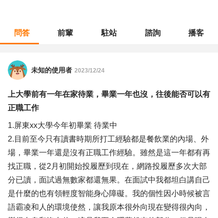
問答
前輩
駐站
諮詢
播客
職涯診所
/
不分職務
/
上大學前有一年在家待業，畢業一年也沒，往後能否可以有正職工作
未知的使用者
2023/12/24
上大學前有一年在家待業，畢業一年也沒，往後能否可以有
正職工作
1.屏東xx大學今年初畢業 待業中
2.目前至今只有讀書時期所打工經驗都是餐飲業的內場、外
場，畢業一年還是沒有正職工作經驗。雖然是這一年都有再
找正職，從2月初開始投履歷到現在，網路投履歷多次大部
分已讀，面試過無數家都還無果。在面試中我都坦白講自己
是什麼的也有領輕度智能身心障礙。我的個性因小時候被言
語霸凌和人的環境使然，讓我原本很外向現在變得很內向，