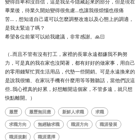
變得自卑和沒自信，這是我至今隱藏起來的部分，但是現在
畢業後，待業久開始變得很焦慮...也讓我很煩惱也很痛
苦...，想知道自己還可以怎麼調整改進以及心態上的調適，
是我太緊迫了嗎？
希望各位前輩可以給我建議，非常感謝。🙏🏻
（..而且不管有沒有打工，家裡的長輩永遠都嫌我不夠努
力，可是真的我在家也沒閑著，都有好好的做家事，用自己
的零用錢幫忙買生活用品，代墊一些開銷。可是永遠換來的
是說我很懶、在家玩手機有什麼用等等難聽話，當他們説這
些..我心裡真的好累，好想離開這個家，不管多遠，就只想
快點離開。）
履歷
履歷無回應
新鮮人求職
求職
求職方向
無經驗求職
職涯方向
職涯發展
職涯規劃
職涯選擇