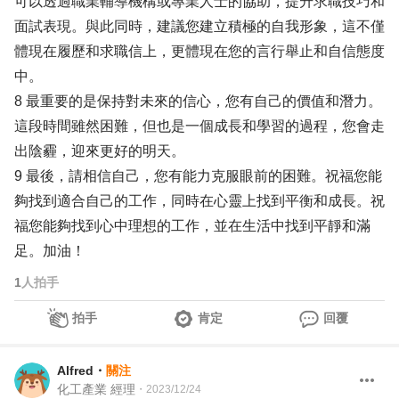
可以透過職業輔導機構或專業人士的協助，提升求職技巧和
面試表現。與此同時，建議您建立積極的自我形象，這不僅
體現在履歷和求職信上，更體現在您的言行舉止和自信態度
中。
8 最重要的是保持對未來的信心，您有自己的價值和潛力。
這段時間雖然困難，但也是一個成長和學習的過程，您會走
出陰霾，迎來更好的明天。
9 最後，請相信自己，您有能力克服眼前的困難。祝福您能
夠找到適合自己的工作，同時在心靈上找到平衡和成長。祝
福您能夠找到心中理想的工作，並在生活中找到平靜和滿
足。加油！
1
人拍手
拍手
肯定
回覆
Alfred
・
關注
化工產業 經理
・
2023/12/24