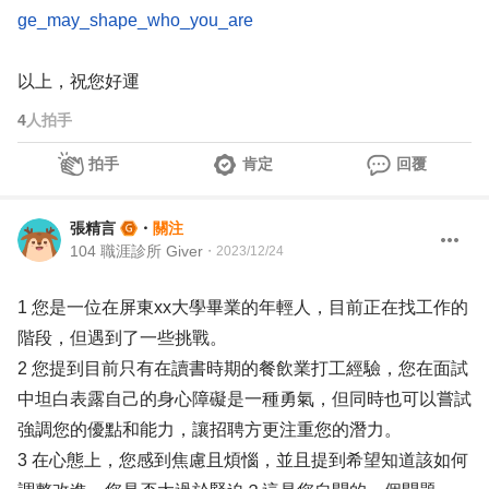
ge_may_shape_who_you_are
以上，祝您好運
4
人拍手
拍手
肯定
回覆
張精言
・
關注
104 職涯診所 Giver
・
2023/12/24
1 您是一位在屏東xx大學畢業的年輕人，目前正在找工作的
階段，但遇到了一些挑戰。
2 您提到目前只有在讀書時期的餐飲業打工經驗，您在面試
中坦白表露自己的身心障礙是一種勇氣，但同時也可以嘗試
強調您的優點和能力，讓招聘方更注重您的潛力。
3 在心態上，您感到焦慮且煩惱，並且提到希望知道該如何