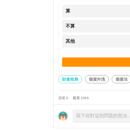
算
不算
其他
財會稅務
個資外洩
個資法
回答
8
觀看
2969