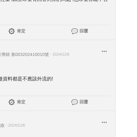
肯定
回覆
引導師 第003202410010號
・
2024/12/6
徵資料都是不應該外流的!
肯定
回覆
行政
・
2024/12/6