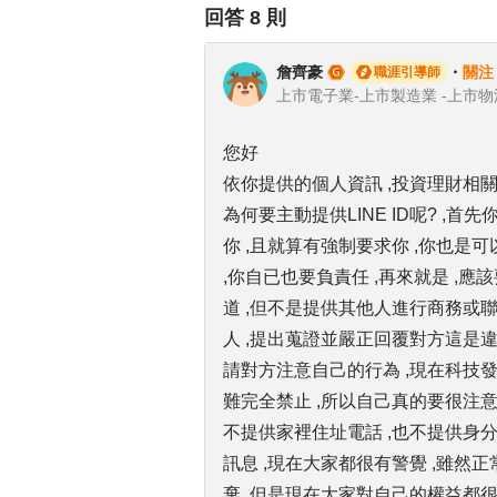
回答
8
則
詹齊豪
・
關注
職涯引導師
您好
依你提供的個人資訊 ,投資理財相關業
為何要主動提供LINE ID呢? ,
你 ,且就算有強制要求你 ,你也是
,你自已也要負責任 ,再來就是 ,
道 ,但不是提供其他人進行商務或聯
人 ,提出蒐證並嚴正回覆對方這是違法
請對方注意自己的行為 ,現在科技發
難完全禁止 ,所以自己真的要很注意
不提供家裡住址電話 ,也不提供身分
訊息 ,現在大家都很有警覺 ,雖然
棄 ,但是現在大家對自己的權益都很