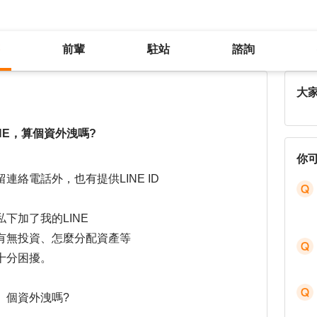
前輩
駐站
諮詢
公司看求職者的個資並且私自加LINE，算個資外洩嗎?
大
NE，算個資外洩嗎?
你
絡電話外，也有提供LINE ID
下加了我的LINE
有無投資、怎麼分配資產等
十分困擾。
、個資外洩嗎?