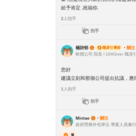
給予肯定 ,祝福你.
2
人拍手
拍手
楊詩郁
・
關注
職涯引導師
軟體公司 院長 l 104Giver 職涯
您好
建議立刻和那個公司提出抗議，應
1
人拍手
拍手
Mintae
・
關注
政府勞務外包單位 專案人員兼
算