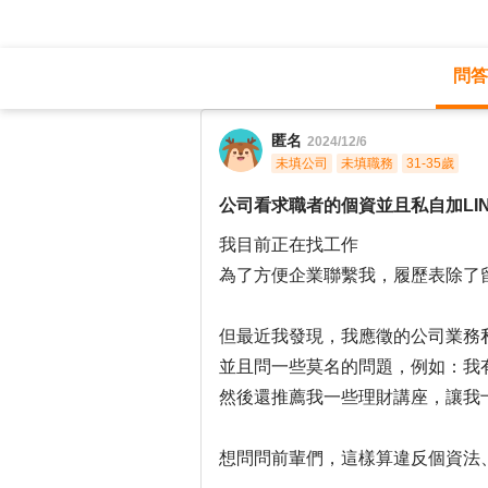
問答
職涯診所
/
財會稅務
/
匿名
2024/12/6
未填公司
未填職務
31-35歲
公司看求職者的個資並且私自加LI
我目前正在找工作
為了方便企業聯繫我，履歷表除了留連
但最近我發現，我應徵的公司業務私
並且問一些莫名的問題，例如：我
然後還推薦我一些理財講座，讓我
想問問前輩們，這樣算違反個資法