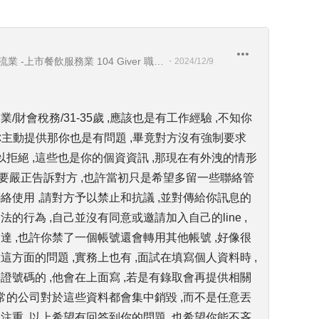
上市電子業-上市製造業 -上市物流業 -上市餐飲服務業 104 Giver 職涯引導師 第003202410005號
・
2024/12/9
/財會稅務/31-35歲 ,應該也是有工作經驗 ,不知你
首先你主動提供那你也是有問題 ,畢竟對方沒有強制要求
可以拒絕 ,這些也是你的個資資訊 ,那現在有外洩的情形
應該要嚴正告訴對方 ,也許當初只是希望多留一些聯絡管
絡使用 ,請對方予以禁止和抗議 ,並對傳給你訊息的
的行為 ,自己並沒有同意或邀請加入自己的line ,
達 ,也許你禁了一個帳號還會轉用其他帳號 ,好像很
這方面的問題 ,實務上也有 ,面試在填寫個人資料時 ,
證號碼的 ,他會在上面寫 ,若是有錄取會再提供相關
正常的公司對於這些資料都會集中銷毀 ,而不是任意丟
注重 ,以上希望有回答到你的問題 ,也希望你能不吝