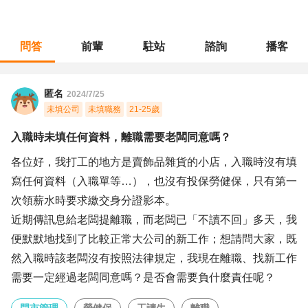
問答
前輩
駐站
諮詢
播客
職涯診所
/
門市管理
/
入職時未填任何資料，離職需要老闆同意嗎？
匿名
2024/7/25
未填公司
未填職務
21-25歲
入職時未填任何資料，離職需要老闆同意嗎？
各位好，我打工的地方是賣飾品雜貨的小店，入職時沒有填
寫任何資料（入職單等…），也沒有投保勞健保，只有第一
次領薪水時要求繳交身分證影本。
近期傳訊息給老闆提離職，而老闆已「不讀不回」多天，我
便默默地找到了比較正常大公司的新工作；想請問大家，既
然入職時該老闆沒有按照法律規定，我現在離職、找新工作
需要一定經過老闆同意嗎？是否會需要負什麼責任呢？