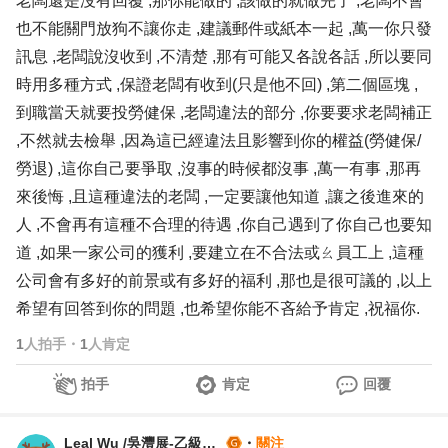
老闆還是沒有回覆 ,那你能做的 ,該做的就做完了 ,老闆不會
也不能關門放狗不讓你走 ,建議郵件或紙本一起 ,萬一你只發
訊息 ,老闆說沒收到 ,不清楚 ,那有可能又各說各話 ,所以要同
時用多種方式 ,保證老闆有收到(只是他不回) ,第二個區塊 ,
到職當天就要投勞健保 ,老闆違法的部分 ,你要要求老闆補正
,不然就去檢舉 ,因為這已經違法且影響到你的權益(勞健保/
勞退) ,這你自己要爭取 ,沒事的時候都沒事 ,萬一有事 ,那再
來後悔 ,且這種違法的老闆 ,一定要讓他知道 ,讓之後進來的
人 ,不會再有這種不合理的待遇 ,你自己遇到了你自己也要知
道 ,如果一家公司的獲利 ,要建立在不合法或ㄠ員工上 ,這種
公司會有多好的前景或有多好的福利 ,那也是很可議的 ,以上
希望有回答到你的問題 ,也希望你能不吝給予肯定 ,祝福你.
1
人拍手
・
1
人肯定
拍手
肯定
回覆
Leal Wu /吳灃展-乙級就業服務技術士
・
關注