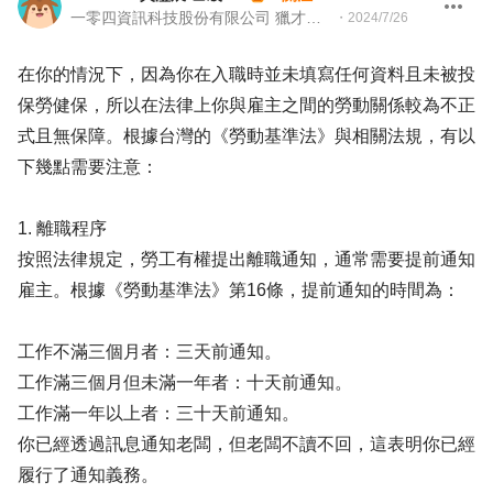
一零四資訊科技股份有限公司 獵才招聘處 Headhunter 104 獵才顧問
・
2024/7/26
在你的情況下，因為你在入職時並未填寫任何資料且未被投
保勞健保，所以在法律上你與雇主之間的勞動關係較為不正
式且無保障。根據台灣的《勞動基準法》與相關法規，有以
下幾點需要注意：
1. 離職程序
按照法律規定，勞工有權提出離職通知，通常需要提前通知
雇主。根據《勞動基準法》第16條，提前通知的時間為：
工作不滿三個月者：三天前通知。
工作滿三個月但未滿一年者：十天前通知。
工作滿一年以上者：三十天前通知。
你已經透過訊息通知老闆，但老闆不讀不回，這表明你已經
履行了通知義務。