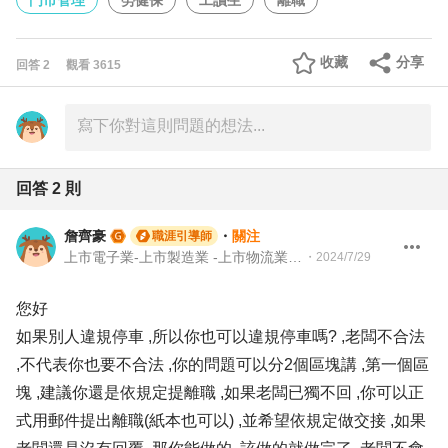
門市管理
勞健保
工讀生
離職
收藏
分享
回答
2
觀看
3615
回答
2
則
詹齊豪
・
關注
職涯引導師
上市電子業-上市製造業 -上市物流業 -上市餐飲服務業 104 Giver 職涯引導師 第003202410005號
・
2024/7/29
您好
如果別人違規停車 ,所以你也可以違規停車嗎? ,老闆不合法
,不代表你也要不合法 ,你的問題可以分2個區塊講 ,第一個區
塊 ,建議你還是依規定提離職 ,如果老闆已獨不回 ,你可以正
式用郵件提出離職(紙本也可以) ,並希望依規定做交接 ,如果