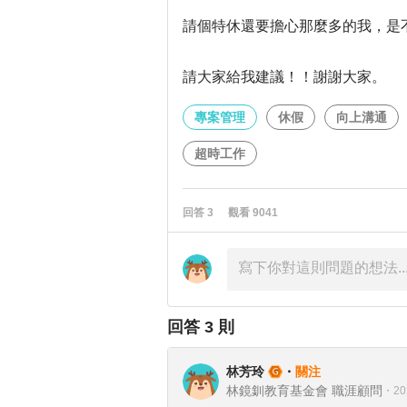
請個特休還要擔心那麼多的我，是
請大家給我建議！！謝謝大家。
專案管理
休假
向上溝通
超時工作
回答
3
觀看
9041
回答
3
則
林芳玲
・
關注
林鏡釧教育基金會 職涯顧問
・
20