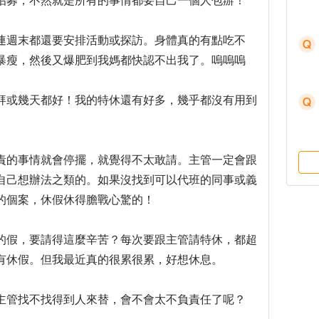
招募，不然就是所有的事情都要自己一個人包辦！
連週末都還要安排活動或探訪。身體真的有點吃不
暴瘦，然後又爆肥到我媽都快認不出我了。嗚嗚嗚
拜或幾天都好！我的特休還有好多，幾乎都沒有用到
責的事情就會停擺，就覺得不太敢請。主管一定會跟
自己想辦法之類的。如果沒找到可以代班的同事或義
的個案，休假休得膽戰心驚的！
的假，要請得這麼辛苦？每次要跟主管請特休，都超
有休假。但我最近真的很累很累，好想休息。
主管找不找得到人來替，會不會太不負責任了呢？