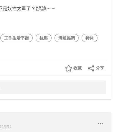
不是奴性太重了？(流淚～～
工作生活平衡
抗壓
溝通協調
特休
收藏
分享
21/5/11