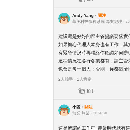
Andy Yang
・
關注
華茂科技保稅系統 專案經理
・
20
建議還是好好的跟主管提議要落實
如果擔心代理人本身也有工作，其
有緊急情況時再聯絡你確認如何辦
這種情況在各行各業都有，請主管
也會是每一個人；否則，你都這麼
2
人拍手
・
1
人肯定
拍手
小匿
・
關注
無業 無業
・
2024/1/8
這是所謂的工作狂. 農業時代就有這